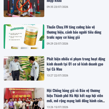
nhập khẩu
09:35 23/07/2026
Thuần Chay.VN tăng cường bảo vệ
thương hiệu, cảnh báo người tiêu dùng
trước nguy cơ hàng giả
09:29 23/07/2026
Phát hiện nhiều vi phạm trong hoạt động
kinh doanh tại 01 cơ sở kinh doanh gạo
tại Cà Mau
13:27 22/07/2026
Hội Chống hàng giả và Bảo vệ thương
hiệu Thành phố Hà Nội kết nạp hội viên
mới, mở rộng mạng lưới đồng hành cùng
doanh nghiệp
13:26 15/07/2026