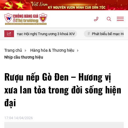
Trung ương 3 khoá XIV
Phát biểu bế mạc Hội nghị Trung ương 3, khóa 
Trang chủ
Hàng hóa & Thương hiệu
Nhịp cầu thương hiệu
Rượu nếp Gò Đen – Hương vị
xưa lan tỏa trong đời sống hiện
đại
17:04 14/04/2026