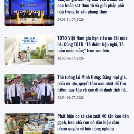
cao khảo sát thực tế và giải pháp phù
hợp trong tư vấn phong thủy
09:08 11/07/2026
TOTO Việt Nam gia hạn siêu ưu đãi mùa
hè: Cùng TOTO “Tô điểm tiện nghi, Tô
màu cuộc sống” trọn vẹn hơn.
20:53 06/07/2026
Thủ tướng Lê Minh Hưng: Bằng mọi giá,
phải nỗ lực, quyết tâm cao nhất để tìm
kiếm, quy tập và xác định danh tính hài
cốt liệt sĩ
09:54 06/07/2026
Phát hiện cơ sở sản xuất 46 tấn keo dán
gạch, keo chà ron có dấu hiệu xâm
phạm quyền sở hữu công nghiệp