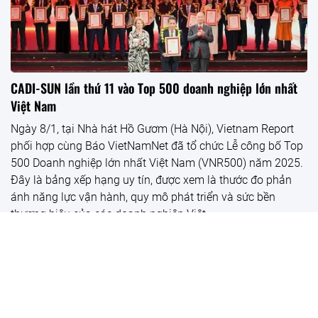
CADI-SUN lần thứ 11 vào Top 500 doanh nghiệp lớn nhất
Việt Nam
Ngày 8/1, tại Nhà hát Hồ Gươm (Hà Nội), Vietnam Report
phối hợp cùng Báo VietNamNet đã tổ chức Lễ công bố Top
500 Doanh nghiệp lớn nhất Việt Nam (VNR500) năm 2025.
Đây là bảng xếp hạng uy tín, được xem là thước đo phản
ánh năng lực vận hành, quy mô phát triển và sức bền
thương hiệu của các doanh nghiệp Việt.
Khai trương Trung tâm thương mại GO! Thăng Long
CADI-SUN được vinh danh Top 10 Sản phẩm CN chủ lực Hà Nội