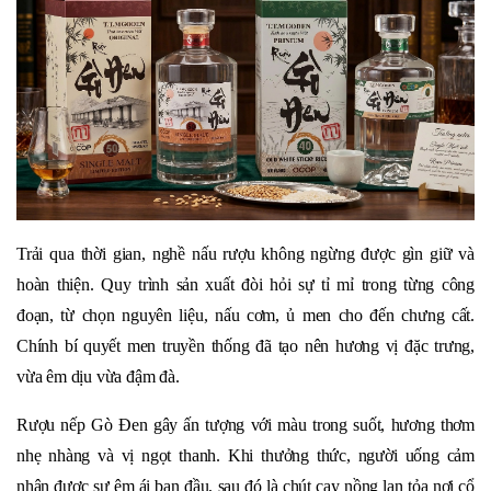
Trải qua thời gian, nghề nấu rượu không ngừng được gìn giữ và
hoàn thiện. Quy trình sản xuất đòi hỏi sự tỉ mỉ trong từng công
đoạn, từ chọn nguyên liệu, nấu cơm, ủ men cho đến chưng cất.
Chính bí quyết men truyền thống đã tạo nên hương vị đặc trưng,
vừa êm dịu vừa đậm đà.
Rượu nếp Gò Đen gây ấn tượng với màu trong suốt, hương thơm
nhẹ nhàng và vị ngọt thanh. Khi thưởng thức, người uống cảm
nhận được sự êm ái ban đầu, sau đó là chút cay nồng lan tỏa nơi cổ