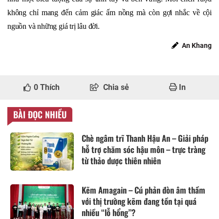
không chỉ mang đến cảm giác ấm nồng mà còn gợi nhắc về cội
nguồn và những giá trị lâu đời.
An Khang
0
Thích
Chia sẻ
In
BÀI ĐỌC NHIỀU
Chè ngâm trĩ Thanh Hậu An – Giải pháp
hỗ trợ chăm sóc hậu môn – trực tràng
từ thảo dược thiên nhiên
Kẽm Amagain – Cú phản đòn âm thầm
với thị trường kẽm đang tồn tại quá
nhiều “lỗ hổng”?