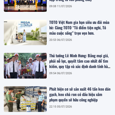
09:08 11/07/2026
TOTO Việt Nam gia hạn siêu ưu đãi mùa
hè: Cùng TOTO “Tô điểm tiện nghi, Tô
màu cuộc sống” trọn vẹn hơn.
20:53 06/07/2026
Thủ tướng Lê Minh Hưng: Bằng mọi giá,
phải nỗ lực, quyết tâm cao nhất để tìm
kiếm, quy tập và xác định danh tính hài
cốt liệt sĩ
09:54 06/07/2026
Phát hiện cơ sở sản xuất 46 tấn keo dán
gạch, keo chà ron có dấu hiệu xâm
phạm quyền sở hữu công nghiệp
22:15 05/07/2026