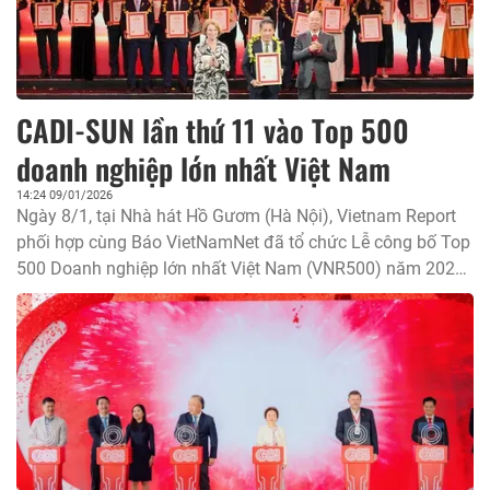
CADI-SUN lần thứ 11 vào Top 500
doanh nghiệp lớn nhất Việt Nam
14:24 09/01/2026
Ngày 8/1, tại Nhà hát Hồ Gươm (Hà Nội), Vietnam Report
phối hợp cùng Báo VietNamNet đã tổ chức Lễ công bố Top
500 Doanh nghiệp lớn nhất Việt Nam (VNR500) năm 2025.
Đây là bảng xếp hạng uy tín, được xem là thước đo phản
ánh năng lực vận hành, quy mô phát triển và sức bền
thương hiệu của các doanh nghiệp Việt.