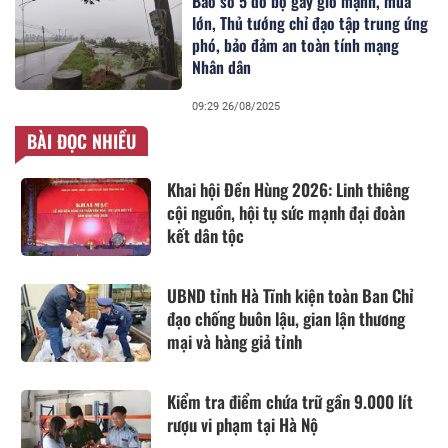
Bão số 5 đổ bộ gây gió mạnh, mưa
lớn, Thủ tướng chỉ đạo tập trung ứng
phó, bảo đảm an toàn tính mạng
Nhân dân
09:29 26/08/2025
BÀI ĐỌC NHIỀU
Khai hội Đền Hùng 2026: Linh thiêng
cội nguồn, hội tụ sức mạnh đại đoàn
kết dân tộc
UBND tỉnh Hà Tĩnh kiện toàn Ban Chỉ
đạo chống buôn lậu, gian lận thương
mại và hàng giả tỉnh
Kiểm tra điểm chứa trữ gần 9.000 lít
rượu vi phạm tại Hà Nộ