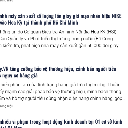
ương hiệu
nhà máy sản xuất số lượng lớn giày giả mạo nhãn hiệu NIKE
vào Hoa Kỳ tại thành phố Hồ Chí Minh
hông tin do Cơ quan Điều tra An ninh Nội địa Hoa Kỳ (HSI)
Cục Quản lý và Phát triển thị trường trong nước (Bộ Công
 kiểm tra, phát hiện nhà máy sản xuất gần 50.000 đôi giày
iệu giả mạo các nhãn hiệu Nike, Nike Air và Air Jordan xuất
ỹ. Đây là vụ việc vi phạm quy mô lớn, tính chất phức tạp và có
ên biên giới về xâm phạm quyền sở hữu trí tuệ được phát hiện
.VN tăng cường bảo vệ thương hiệu, cảnh báo người tiêu
ng năm gần đây.
c nguy cơ hàng giả
 biến phức tạp của tình trạng hàng giả trên thị trường, Thuần
y mạnh các giải pháp bảo vệ thương hiệu, minh bạch thông
ẩm và hỗ trợ người tiêu dùng nhận diện hàng chính hãng, góp
ựng môi trường tiêu dùng an toàn.
ương hiệu
nhiều vi phạm trong hoạt động kinh doanh tại 01 cơ sở kinh