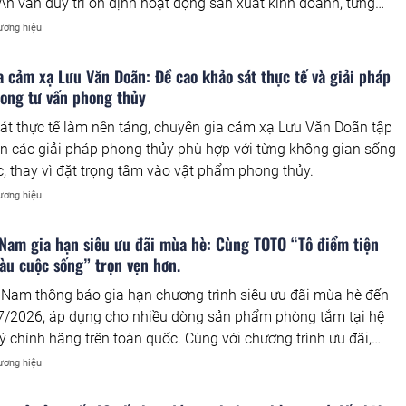
n vẫn duy trì ổn định hoạt động sản xuất kinh doanh, từng
cao chất lượng sản phẩm, đảm bảo việc làm cho người lao
ương hiệu
ớng đến mục tiêu phát triển bền vững trong năm 2026.
 cảm xạ Lưu Văn Doãn: Đề cao khảo sát thực tế và giải pháp
rong tư vấn phong thủy
át thực tế làm nền tảng, chuyên gia cảm xạ Lưu Văn Doãn tập
ấn các giải pháp phong thủy phù hợp với từng không gian sống
c, thay vì đặt trọng tâm vào vật phẩm phong thủy.
ương hiệu
Nam gia hạn siêu ưu đãi mùa hè: Cùng TOTO “Tô điểm tiện
àu cuộc sống” trọn vẹn hơn.
Nam thông báo gia hạn chương trình siêu ưu đãi mùa hè đến
7/2026, áp dụng cho nhiều dòng sản phẩm phòng tắm tại hệ
lý chính hãng trên toàn quốc. Cùng với chương trình ưu đãi,
ệp cũng tích cực triển khai những hoạt động trải nghiệm và
ương hiệu
cộng đồng trong khuôn khổ chiến dịch "Tô điểm tiện nghi, Tô
sống".