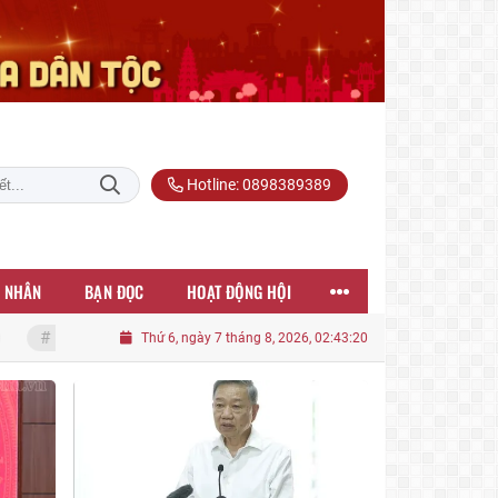
Hotline: 0898389389
 NHÂN
BẠN ĐỌC
HOẠT ĐỘNG HỘI
i nghị Trung ương 3, khóa XIV của Tổng Bí thư, Chủ tịch nước Tô Lâm
Thứ 6, ngày 7 tháng 8, 2026, 02:43:22