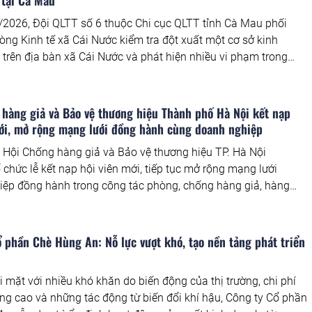
 tại Cà Mau
2026, Đội QLTT số 6 thuộc Chi cục QLTT tỉnh Cà Mau phối
òng Kinh tế xã Cái Nước kiểm tra đột xuất một cơ sở kinh
trên địa bàn xã Cái Nước và phát hiện nhiều vi phạm trong
kinh doanh.
hàng giả và Bảo vệ thương hiệu Thành phố Hà Nội kết nạp
mới, mở rộng mạng lưới đồng hành cùng doanh nghiệp
 Hội Chống hàng giả và Bảo vệ thương hiệu TP. Hà Nội
 chức lễ kết nạp hội viên mới, tiếp tục mở rộng mạng lưới
ệp đồng hành trong công tác phòng, chống hàng giả, hàng
o vệ thương hiệu.
 phần Chè Hùng An: Nỗ lực vượt khó, tạo nền tảng phát triển
i mặt với nhiều khó khăn do biến động của thị trường, chi phí
ng cao và những tác động từ biến đổi khí hậu, Công ty Cổ phần