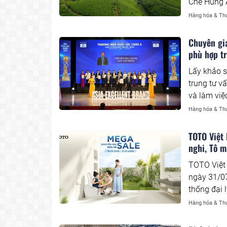
Chè Hùng A
bước nâng 
Hàng hóa & Th
động và hư
Chuyên gia
phù hợp t
Lấy khảo s
trung tư v
và làm việ
Hàng hóa & Th
TOTO Việt 
nghi, Tô m
TOTO Việt 
ngày 31/0
thống đại 
doanh nghi
Hàng hóa & Th
tương tác 
màu cuộc 