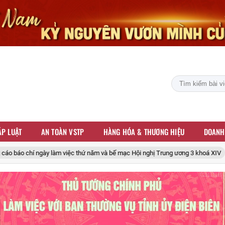
P LUẬT
AN TOÀN VSTP
HÀNG HÓA & THƯƠNG HIỆU
DOANH
hứ năm và bế mạc Hội nghị Trung ương 3 khoá XIV
Phát biểu bế mạc Hộ