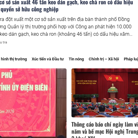
cơ sở sản xuất 46 tấn keo dán gạch, keo chà ron có dấu hiệu
quyền sở hữu công nghiệp
ra đột xuất một cơ sở sản xuất trên địa bàn thành phố Đồng
ượng Quản lý thị trường phối hợp với Công an phát hiện 10.000
eo dán gạch, keo chà ron (khoảng 46 tấn) có dấu hiệu xâm
 sở hữu công nghiệp, tổng trị giá hơn 309 triệu đồng. Vụ việc
u tra
cơ quan chức năng tiếp tục xác minh, làm rõ theo quy định.
 hình thị trường
Xúc tiến và Đầu tư
Tin nóng
Chính trị – Xã hội
Pháp luậ
Thông cáo báo chí ngày làm v
năm và bế mạc Hội nghị Trun