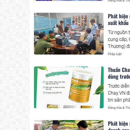
Hàng hóa & Th
dụng.
Phát hiện 
xuất khẩu 
Từ nguồn t
cung cấp, 
Thương) đã
mang dấu h
Pháp luật
khẩu vào M
yếu tố xuy
Thuần Chay
trong nhữ
dùng trướ
Trước diễn
Chay.VN đẩ
tin sản ph
phần xây d
Hàng hóa & Th
Phát hiện 