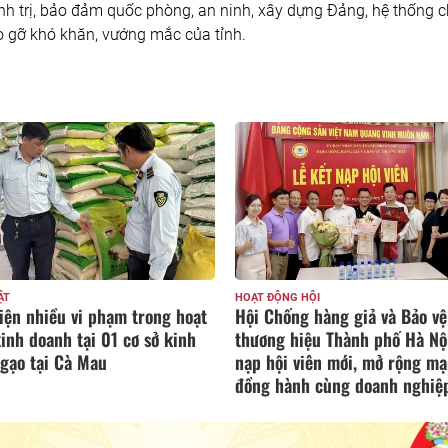
nh trị, bảo đảm quốc phòng, an ninh, xây dựng Đảng, hệ thống ch
o gỡ khó khăn, vướng mắc của tỉnh.
NG HỘI
HÀNG HÓA & THƯƠNG HIỆU
ống hàng giả và Bảo vệ
Công ty Cổ phần Chè Hùng A
 hiệu Thành phố Hà Nội kết
lực vượt khó, tạo nền tảng ph
i viên mới, mở rộng mạng lưới
triển bền vững
hành cùng doanh nghiệp