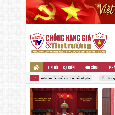
TIN TỨC - SỰ KIỆN
ĐỜI SỐNG
PHÁ
nh dạn đề xuất cơ chế để bứt phá
Thông cáo báo chí ngày làm việc t