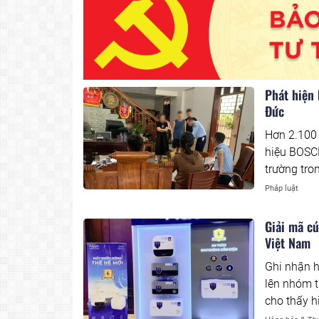
Phát hiện
Đức
Hơn 2.100 
hiệu BOSCH,
trường tro
chú ý, tro
Pháp luật
trị gia tăn
của đại di
Giải mã c
giả mạo n
Việt Nam
Ghi nhận h
lên nhóm 
cho thấy h
Việt Nam. 