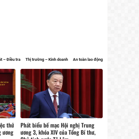
t – Điều tra
Thị trường – Kinh doanh
An toàn lao động
iệc thứ
Phát biểu bế mạc Hội nghị Trung
g ương
ương 3, khóa XIV của Tổng Bí thư,