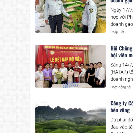
doanh gạo
Ngày 17/7/
hợp với Ph
doanh gạo 
hoạt động 
Pháp luật
Hội Chống 
hội viên 
Sáng 14/7,
(HATAP) tổ
doanh nghi
nhái và bả
Hoạt động hội
Công ty Cổ
bền vững
Dù phải đố
đầu vào tă