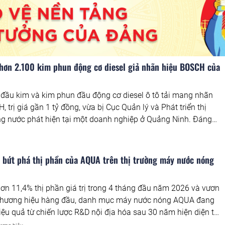
 hơn 2.100 kim phun động cơ diesel giả nhãn hiệu BOSCH của
đầu kim và kim phun đầu động cơ diesel ô tô tải mang nhãn
 trị giá gần 1 tỷ đồng, vừa bị Cục Quản lý và Phát triển thị
ng nước phát hiện tại một doanh nghiệp ở Quảng Ninh. Đáng
ng khi trên sản phẩm thể hiện nhãn hiệu BOSCH thì hóa đơn giá
g lại ghi tên hàng hóa là "Bloss" và "Boss". Kết quả xác minh
ện chủ sở hữu nhãn hiệu xác định toàn bộ lô hàng là hàng hóa
ú bứt phá thị phần của AQUA trên thị trường máy nước nóng
hãn hiệu BOSCH đang được bảo hộ tại Việt Nam.
ơn 11,4% thị phần giá trị trong 4 tháng đầu năm 2026 và vươn
thương hiệu hàng đầu, danh mục máy nước nóng AQUA đang
iệu quả từ chiến lược R&D nội địa hóa sau 30 năm hiện diện tại
Đây là một case study đáng phân tích trong ngành điện gia