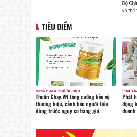
Bộ Chí
và thá
TIÊU ĐIỂM
PHÁP LUẬT
HOẠT ĐỘ
ờng bảo vệ
Phát hiện nhiều vi phạm trong hoạt
Hội Ch
người tiêu
động kinh doanh tại 01 cơ sở kinh
thương
ng giả
doanh gạo tại Cà Mau
nạp hộ
đồng 