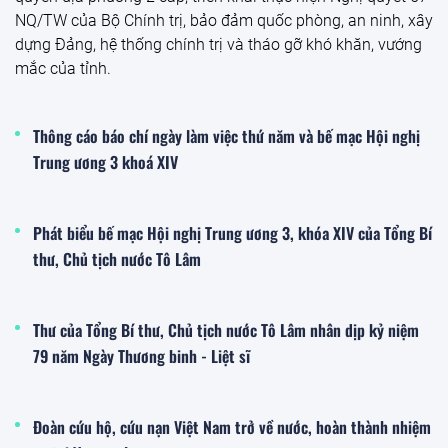
Tin nóng
Kiểm tra điểm chứa trữ gần 9.000 lít rượu vi phạm tại Hà
Nộ
Đoàn kiểm tra Phòng Nghiệp vụ Quản lý thị trường (QLTT),
Cục Quản lý và Phát triển thị trường trong nước vừa phát
hiện gần 9.000 lít rượu có dấu hiệu vi phạm tại một điểm
chứa trữ ở Hà Nội. Cơ sở không xuất trình được giấy phép
theo quy định.