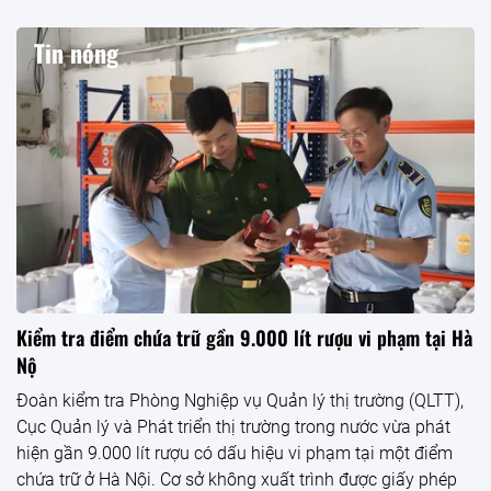
Du lịch Việt Nam bứt phá đầu năm 2026: Kỷ lục mới về lượng
khách quốc tế
ĐỔI MỚI SÁNG TẠO TRONG QUẢN LÝ DOANH NGHIỆP TẠI TẬP
ĐOÀN ĐÈO CẢ: ĐỘNG LỰC NỘI SINH VÀ THÁCH THỨC THỂ CHẾ
Xăng dầu biến động: Gánh nặng chi phí và bài toán ổn định thị
trường
Xúc tiến và Đầu tư