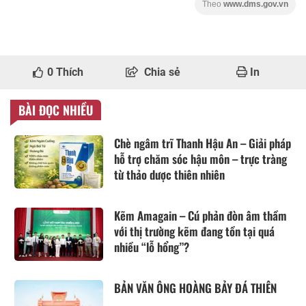
Theo
www.dms.gov.vn
0
Thích
Chia sẻ
In
BÀI ĐỌC NHIỀU
Chè ngâm trĩ Thanh Hậu An – Giải pháp
hỗ trợ chăm sóc hậu môn – trực tràng
từ thảo dược thiên nhiên
Kẽm Amagain – Cú phản đòn âm thầm
với thị trường kẽm đang tồn tại quá
nhiều “lỗ hổng”?
BẢN VĂN ÔNG HOÀNG BẢY ĐÁ THIÊN