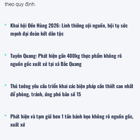
Trung tâm Truyền thông – Truyền hình Chống hàng giả
bảo vệ thương hiệu hợp tác AAP phát triển giải pháp xác
thực tài sản đấu giá
Sáng 18/5/2026, tại Hà Nội, Công ty Đấu giá hợp danh Sàn
đấu giá tài sản (AAP) và Trung tâm Truyền thông – Truyền
hình chống hàng giả bảo vệ thương hiệu (HATAP) đã tổ
chức cuộc họp và thống nhất ký kết biên bản ghi nhớ hợp
tác chiến lược. Sự kiện đánh dấu bước tiến quan trọng
trong việc ứng dụng công nghệ số, tem chống hàng giả và
mã QR truy xuất nguồn gốc vào hoạt động đấu giá tài sản,
góp phần nâng cao tính minh bạch, bảo vệ quyền lợi khách
hàng và gia tăng giá trị tài sản đấu giá.