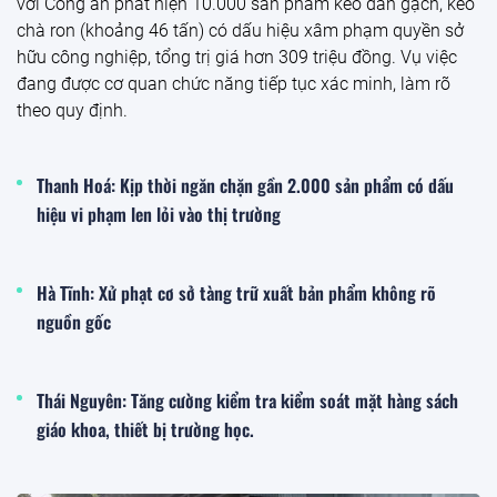
Thủ tướng Lê Minh Hưng: Điện Biên phải cạnh tranh bằng
năng lực điều hành, mạnh dạn đề xuất cơ chế để bứt phá
Sáng 25/7, Thủ tướng Chính phủ Lê Minh Hưng làm việc
với Ban Thường vụ Tỉnh ủy Điện Biên về việc thực hiện các
nhiệm vụ phát triển kinh tế-xã hội, bảo đảm mục tiêu tăng
trưởng 2 con số, giải ngân vốn đầu tư công, vận hành chính
quyền địa phương 2 cấp, triển khai thực hiện Nghị quyết 57-
NQ/TW của Bộ Chính trị, bảo đảm quốc phòng, an ninh, xây