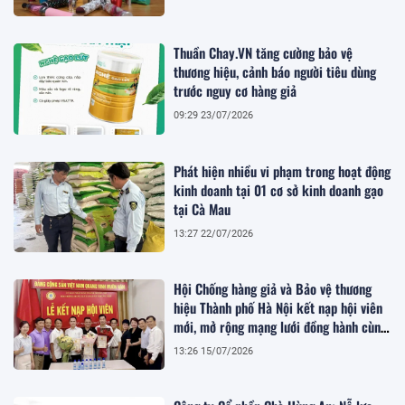
Thuần Chay.VN tăng cường bảo vệ
thương hiệu, cảnh báo người tiêu dùng
trước nguy cơ hàng giả
09:29 23/07/2026
Phát hiện nhiều vi phạm trong hoạt động
kinh doanh tại 01 cơ sở kinh doanh gạo
tại Cà Mau
13:27 22/07/2026
Hội Chống hàng giả và Bảo vệ thương
hiệu Thành phố Hà Nội kết nạp hội viên
mới, mở rộng mạng lưới đồng hành cùng
doanh nghiệp
13:26 15/07/2026