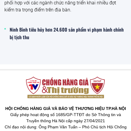
Pháp luật – Điều tra
Phát hiện cơ sở sản xuất 46 tấn keo dán gạch, keo chà
ron có dấu hiệu xâm phạm quyền sở hữu công nghiệp
Qua kiểm tra đột xuất một cơ sở sản xuất trên địa bàn
thành phố Đồng Nai, lực lượng Quản lý thị trường phối hợp
với Công an phát hiện 10.000 sản phẩm keo dán gạch, keo
chà ron (khoảng 46 tấn) có dấu hiệu xâm phạm quyền sở