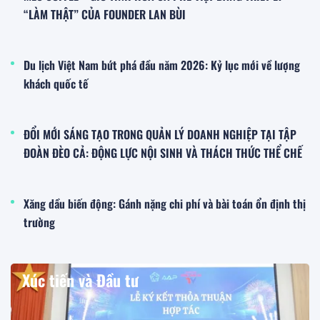
Diễn đàn “Kết nối Kinh doanh Bền vững
- Thúc đẩy Giao thương số”: Kết nối
nguồn lực, mở rộng cơ hội hợp tác trong
thời đại số
12:52 16/06/2026
Dược phẩm Verasunshine đồng hành
cùng Bệnh viện YHCT Bộ Công an khám
bệnh miễn phí cho người dân vùng cao
Cao Bằng
14:28 25/05/2026
Tổng Bí thư, Chủ tịch nước Tô Lâm và
Phu nhân sẽ thăm cấp Nhà nước tới
Singapore
10:36 25/05/2026
Hội Chống hàng giả và Bảo vệ thương
hiệu Hà Nội mở rộng mạng lưới hội viên,