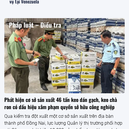
Khai hội Đền Hùng 2026: Linh thiêng cội nguồn, hội tụ sức
mạnh đại đoàn kết dân tộc
Tuyên Quang: Phát hiện gần 400kg thực phẩm không rõ
nguồn gốc xuất xứ tại xã Bắc Quang
Thủ tướng yêu cầu triển khai các biện pháp cần thiết cao nhất
để phòng, tránh, ứng phó bão số 15
Phát hiện và tạm giữ hơn 1 tấn bánh kẹo không rõ nguồn gốc,
xuất xứ
Chính trị – Xã hội