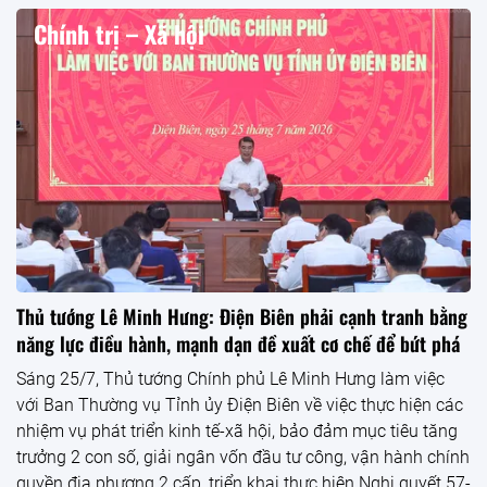
Verasunshine đón nhận 2 danh hiệu, khẳng định hướng phát
triển bền vững
TỪ ĐƯỜNG RUỘT ĐẾN KHỚP: NHỮNG LIÊN HỆ ÍT ĐƯỢC CHÚ Ý
TẠI Hội nghị Khoa học thường niên lần thứ 31 Hội Tiêu hóa Hà
Nội
BỆNH TRĨ NGÀY CÀNG PHỔ BIẾN: CHUYÊN GIA NÓI GÌ TẠI Hội
nghị Khoa học thường niên lần thứ 31 Hội Tiêu hóa Hà Nội
Bộ Công an khởi công xây dựng Sân vận động PVF