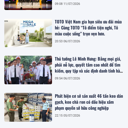
09:08 11/07/2026
TOTO Việt Nam gia hạn siêu ưu đãi mùa
hè: Cùng TOTO “Tô điểm tiện nghi, Tô
màu cuộc sống” trọn vẹn hơn.
20:53 06/07/2026
Thủ tướng Lê Minh Hưng: Bằng mọi giá,
phải nỗ lực, quyết tâm cao nhất để tìm
kiếm, quy tập và xác định danh tính hài
cốt liệt sĩ
09:54 06/07/2026
Phát hiện cơ sở sản xuất 46 tấn keo dán
gạch, keo chà ron có dấu hiệu xâm
phạm quyền sở hữu công nghiệp
22:15 05/07/2026