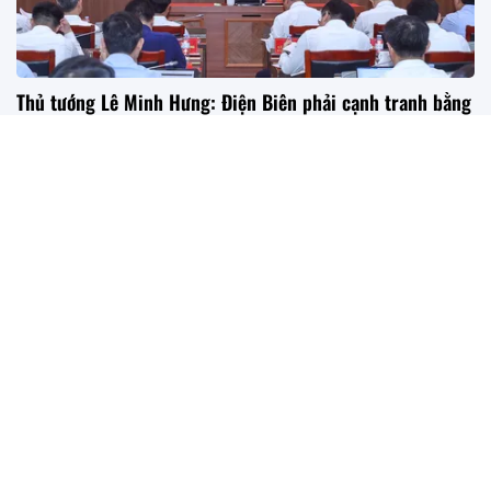
Thủ tướng Lê Minh Hưng: Điện Biên phải cạnh tranh bằng
năng lực điều hành, mạnh dạn đề xuất cơ chế để bứt phá
Sáng 25/7, Thủ tướng Chính phủ Lê Minh Hưng làm việc
với Ban Thường vụ Tỉnh ủy Điện Biên về việc thực hiện các
nhiệm vụ phát triển kinh tế-xã hội, bảo đảm mục tiêu tăng
trưởng 2 con số, giải ngân vốn đầu tư công, vận hành chính
quyền địa phương 2 cấp, triển khai thực hiện Nghị quyết 57-
NQ/TW của Bộ Chính trị, bảo đảm quốc phòng, an ninh, xây
dựng Đảng, hệ thống chính trị và tháo gỡ khó khăn, vướng
mắc của tỉnh.
Thông cáo báo chí ngày làm việc thứ năm và bế mạc Hội nghị
Trung ương 3 khoá XIV