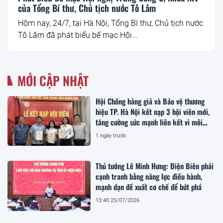
của Tổng Bí thư, Chủ tịch nước Tô Lâm
Hôm nay, 24/7, tại Hà Nội, Tổng Bí thư, Chủ tịch nước
Tô Lâm đã phát biểu bế mạc Hội...
MỚI CẬP NHẬT
Hội Chống hàng giả và Bảo vệ thương
hiệu TP. Hà Nội kết nạp 3 hội viên mới,
tăng cường sức mạnh liên kết vì môi
trường kinh doanh lành mạnh
1 ngày trước
Thủ tướng Lê Minh Hưng: Điện Biên phải
cạnh tranh bằng năng lực điều hành,
mạnh dạn đề xuất cơ chế để bứt phá
13:40 25/07/2026