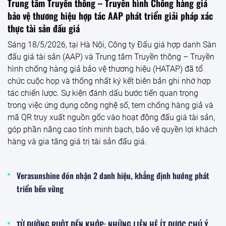
Trung tâm Truyền thông – Truyền hình Chống hàng giả
bảo vệ thương hiệu hợp tác AAP phát triển giải pháp xác
thực tài sản đấu giá
Sáng 18/5/2026, tại Hà Nội, Công ty Đấu giá hợp danh Sàn
đấu giá tài sản (AAP) và Trung tâm Truyền thông – Truyền
hình chống hàng giả bảo vệ thương hiệu (HATAP) đã tổ
chức cuộc họp và thống nhất ký kết biên bản ghi nhớ hợp
tác chiến lược. Sự kiện đánh dấu bước tiến quan trọng
trong việc ứng dụng công nghệ số, tem chống hàng giả và
mã QR truy xuất nguồn gốc vào hoạt động đấu giá tài sản,
góp phần nâng cao tính minh bạch, bảo vệ quyền lợi khách
hàng và gia tăng giá trị tài sản đấu giá.
Verasunshine đón nhận 2 danh hiệu, khẳng định hướng phát
triển bền vững
TỪ ĐƯỜNG RUỘT ĐẾN KHỚP: NHỮNG LIÊN HỆ ÍT ĐƯỢC CHÚ Ý