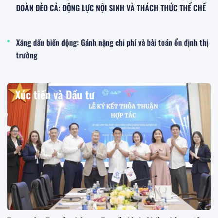
ĐOÀN ĐÈO CẢ: ĐỘNG LỰC NỘI SINH VÀ THÁCH THỨC THỂ CHẾ
Xăng dầu biến động: Gánh nặng chi phí và bài toán ổn định thị
trường
Xúc tiến và Đầu tư