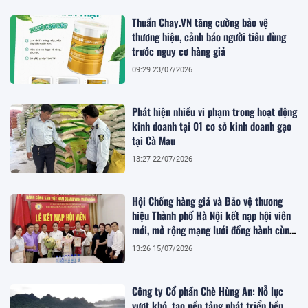
Thuần Chay.VN tăng cường bảo vệ
thương hiệu, cảnh báo người tiêu dùng
trước nguy cơ hàng giả
09:29 23/07/2026
Phát hiện nhiều vi phạm trong hoạt động
kinh doanh tại 01 cơ sở kinh doanh gạo
tại Cà Mau
13:27 22/07/2026
Hội Chống hàng giả và Bảo vệ thương
hiệu Thành phố Hà Nội kết nạp hội viên
mới, mở rộng mạng lưới đồng hành cùng
doanh nghiệp
13:26 15/07/2026
Công ty Cổ phần Chè Hùng An: Nỗ lực
vượt khó, tạo nền tảng phát triển bền