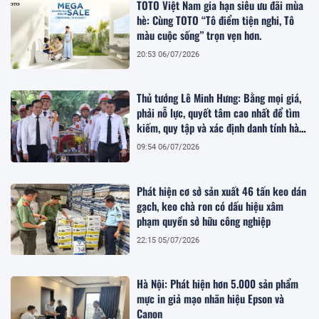
TOTO Việt Nam gia hạn siêu ưu đãi mùa
hè: Cùng TOTO “Tô điểm tiện nghi, Tô
màu cuộc sống” trọn vẹn hơn.
20:53 06/07/2026
Thủ tướng Lê Minh Hưng: Bằng mọi giá,
phải nỗ lực, quyết tâm cao nhất để tìm
kiếm, quy tập và xác định danh tính hài
cốt liệt sĩ
09:54 06/07/2026
Phát hiện cơ sở sản xuất 46 tấn keo dán
gạch, keo chà ron có dấu hiệu xâm
phạm quyền sở hữu công nghiệp
22:15 05/07/2026
Hà Nội: Phát hiện hơn 5.000 sản phẩm
mực in giả mạo nhãn hiệu Epson và
Canon