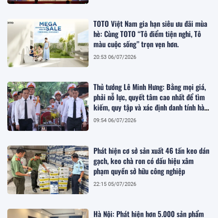
TOTO Việt Nam gia hạn siêu ưu đãi mùa
hè: Cùng TOTO “Tô điểm tiện nghi, Tô
màu cuộc sống” trọn vẹn hơn.
20:53 06/07/2026
Thủ tướng Lê Minh Hưng: Bằng mọi giá,
phải nỗ lực, quyết tâm cao nhất để tìm
kiếm, quy tập và xác định danh tính hài
cốt liệt sĩ
09:54 06/07/2026
Phát hiện cơ sở sản xuất 46 tấn keo dán
gạch, keo chà ron có dấu hiệu xâm
phạm quyền sở hữu công nghiệp
22:15 05/07/2026
Hà Nội: Phát hiện hơn 5.000 sản phẩm