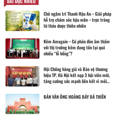
BÀI ĐỌC NHIỀU
Chè ngâm trĩ Thanh Hậu An – Giải pháp
hỗ trợ chăm sóc hậu môn – trực tràng
từ thảo dược thiên nhiên
Kẽm Amagain – Cú phản đòn âm thầm
với thị trường kẽm đang tồn tại quá
nhiều “lỗ hổng”?
Hội Chống hàng giả và Bảo vệ thương
hiệu TP. Hà Nội kết nạp 3 hội viên mới,
tăng cường sức mạnh liên kết vì môi
trường kinh doanh lành mạnh
BẢN VĂN ÔNG HOÀNG BẢY ĐÁ THIÊN