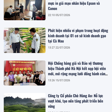
mực in giả mạo nhãn hiệu Epson và
Canon
22:10 05/07/2026
Phát hiện nhiều vi phạm trong hoạt động
kinh doanh tại 01 cơ sở kinh doanh gạo
tại Cà Mau
13:27 22/07/2026
Hội Chống hàng giả và Bảo vệ thương
hiệu Thành phố Hà Nội kết nạp hội viên
mới, mở rộng mạng lưới đồng hành cùng
doanh nghiệp
13:26 15/07/2026
Công ty Cổ phần Chè Hùng An: Nỗ lực
vượt khó, tạo nền tảng phát triển bền
vững