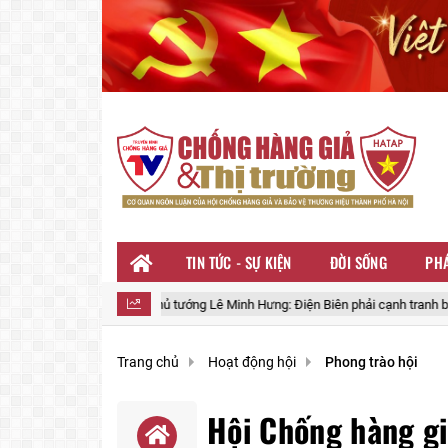
TIN TỨC - SỰ KIỆN
ĐỜI SỐNG
PHÁ
ớng Lê Minh Hưng: Điện Biên phải cạnh tranh bằng năng lực điều hành, mạnh d
Trang chủ
Hoạt động hội
Phong trào hội
Hội Chống hàng gi