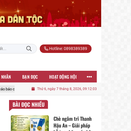
Hotline: 0898389389
 NHÂN
BẠN ĐỌC
HOẠT ĐỘNG HỘI
m và bế mạc Hội nghị Trung ương 3 khoá XIV
Thứ 6, ngày 7 tháng 8, 2026, 09:12:06
Phát biểu bế mạc Hội ng
BÀI ĐỌC NHIỀU
Chè ngâm trĩ Thanh
Hậu An – Giải pháp