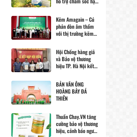
hỗ trợ chăm sóc hậu
môn – trực tràng từ
thảo dược thiên
Kẽm Amagain – Cú
nhiên
phản đòn âm thầm
với thị trường kẽm
đang tồn tại quá
nhiều “lỗ hổng”?
Hội Chống hàng giả
và Bảo vệ thương
hiệu TP. Hà Nội kết
nạp 3 hội viên mới,
tăng cường sức mạnh
BẢN VĂN ÔNG
liên kết vì môi
HOÀNG BẢY ĐÁ
trường kinh doanh
THIÊN
lành mạnh
Thuần Chay.VN tăng
cường bảo vệ thương
hiệu, cảnh báo người