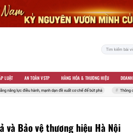
P LUẬT
AN TOÀN VSTP
HÀNG HÓA & THƯƠNG HIỆU
DOANH
ạn đề xuất cơ chế để bứt phá
Thông cáo báo chí ngày làm việc thứ nă
ả và Bảo vệ thương hiệu Hà Nội