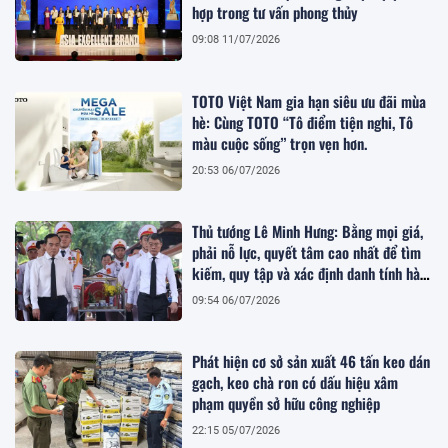
hợp trong tư vấn phong thủy
09:08 11/07/2026
TOTO Việt Nam gia hạn siêu ưu đãi mùa
hè: Cùng TOTO “Tô điểm tiện nghi, Tô
màu cuộc sống” trọn vẹn hơn.
20:53 06/07/2026
Thủ tướng Lê Minh Hưng: Bằng mọi giá,
phải nỗ lực, quyết tâm cao nhất để tìm
kiếm, quy tập và xác định danh tính hài
cốt liệt sĩ
09:54 06/07/2026
Phát hiện cơ sở sản xuất 46 tấn keo dán
gạch, keo chà ron có dấu hiệu xâm
phạm quyền sở hữu công nghiệp
22:15 05/07/2026