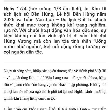
Ngày 17/4 (tức mùng 1/3 âm lịch), tại Khu Di
tích lịch sử Đền Hùng, Lễ hội Đền Hùng năm
2026 và Tuần Văn hóa – Du lịch Đất Tổ chính
thức khai mạc trong không khí trang nghiêm,
rực rỡ. Với chuỗi hoạt động văn hóa đặc sắc, sự
kiện không chỉ tôn vinh giá trị di sản thời đại
Hùng Vương mà còn lan tỏa tinh thần “Uống
nước nhớ nguồn”, kết nối cộng đồng hướng về
cội nguồn dân tộc.
Ngay từ sáng sớm, khắp các tuyến đường dẫn về thành phố Việt Trì
– vùng đất từng là kinh đô Văn Lang xưa – đã rực rỡ cờ hoa, băng
rôn và pano chào đón hàng vạn du khách thập phương. Không khí
lễ hội lan tỏa từ cửa ngõ thành phố tới tận núi Nghĩa Lĩnh – nơi hội
tụ linh khí thiêng liêng của dân tộc.
Điểm nhấn của không gian lễ hội là Núi Nghĩa Lĩnh – trung tâm