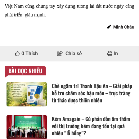
Việt Nam cùng chung tay xây dựng tương lai đất nước ngày càng
phát triển, giàu mạnh.
Minh Châu
0
Thích
Chia sẻ
In
BÀI ĐỌC NHIỀU
Chè ngâm trĩ Thanh Hậu An – Giải pháp
hỗ trợ chăm sóc hậu môn – trực tràng
từ thảo dược thiên nhiên
Kẽm Amagain – Cú phản đòn âm thầm
với thị trường kẽm đang tồn tại quá
nhiều “lỗ hổng”?