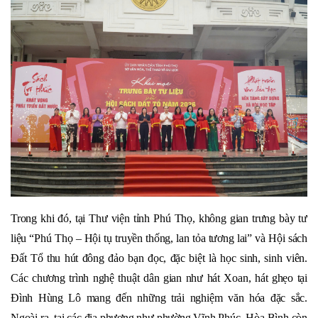
Trong khi đó, tại Thư viện tỉnh Phú Thọ, không gian trưng bày tư
liệu “Phú Thọ – Hội tụ truyền thống, lan tỏa tương lai” và Hội sách
Đất Tổ thu hút đông đảo bạn đọc, đặc biệt là học sinh, sinh viên.
Các chương trình nghệ thuật dân gian như hát Xoan, hát ghẹo tại
Đình Hùng Lô mang đến những trải nghiệm văn hóa đặc sắc.
Ngoài ra, tại các địa phương như phường Vĩnh Phúc, Hòa Bình còn