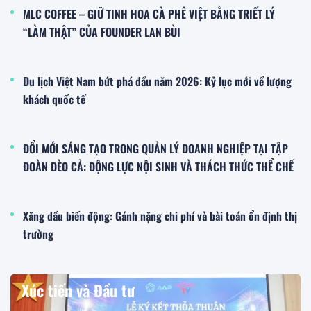
MLC COFFEE – GIỮ TINH HOA CÀ PHÊ VIỆT BẰNG TRIẾT LÝ
“LÀM THẬT” CỦA FOUNDER LAN BÙI
Du lịch Việt Nam bứt phá đầu năm 2026: Kỷ lục mới về lượng
khách quốc tế
ĐỔI MỚI SÁNG TẠO TRONG QUẢN LÝ DOANH NGHIỆP TẠI TẬP
ĐOÀN ĐÈO CẢ: ĐỘNG LỰC NỘI SINH VÀ THÁCH THỨC THỂ CHẾ
Xăng dầu biến động: Gánh nặng chi phí và bài toán ổn định thị
trường
Xúc tiến và Đầu tư