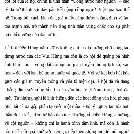
cốt lõi của lễ hội chính là tinh thần “Uống nước nhớ nguồn” – đạo
lý đã trở thành sợi dây gắn kết cộng đồng người Việt qua bao thế
hệ. Trong bối cảnh hiện đại, giá trị ấy càng được khẳng định và lan
tỏa mạnh mẽ, trở thành nền tảng tinh thần vững chắc cho sự phát
triển bền vững của đất nước.
Lễ hội Đền Hùng năm 2026 không chỉ là dịp tưởng nhớ công lao
dựng nước của các Vua Hùng mà còn là cơ hội để quảng bá hình
ảnh Phú Thọ – vùng đất cội nguồn giàu truyền thống lịch sử, văn
hóa – đến với bạn bè trong nước và quốc tế. Với sự kết hợp hài hòa
giữa các giá trị truyền thống và yếu tố hiện đại, lễ hội đã và đang
khẳng định sức sống bền bỉ của văn hóa Việt Nam trong thời đại
mới. Từ những nghi lễ linh thiêng đến các hoạt động văn hóa phong
phú, tất cả đã góp phần tạo nên một mùa lễ hội ý nghĩa, lan tỏa tinh
thần đoàn kết, niềm tự hào dân tộc. Hướng về Đền Hùng – hướng
về cội nguồn – không chỉ là hành trình tâm linh, mà còn là hành
trình kết nối quá khứ với hiện tại, tiếp thêm động lực để mỗi người