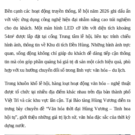
Bên cạnh các hoạt động truyền thống, lễ hội năm 2026 ghi dấu ấn
với việc ứng dụng công nghệ hiện đại nhằm nâng cao trải nghiệm
cho du khách. Một màn hình LED cỡ lớn với diện tích khoảng
54m² được lắp đặt tại cổng Trung tâm lễ hội, liên tục trình chiếu
hình ảnh, thông tin về Khu di tích Đền Hùng. Những hình ảnh trực
quan, sống động không chỉ giúp du khách dễ dàng tiếp cận thông
tin mà còn góp phần quảng bá giá trị di sản một cách hiệu quả, phù
hợp với xu hướng chuyển đổi số trong lĩnh vực văn hóa – du lịch.
Trong khuôn khổ lễ hội, hàng loạt hoạt động văn hóa – nghệ thuật
được tổ chức tại nhiều địa điểm khác nhau trên địa bàn thành phố
Việt Trì và các khu vực lân cận. Tại Bảo tàng Hùng Vương diễn ra
trưng bày chuyên đề “Văn hóa thời đại Hùng Vương – Tinh hoa
hội tụ”, giới thiệu những giá trị lịch sử, văn hóa đặc sắc của thời kỳ
dựng nước.