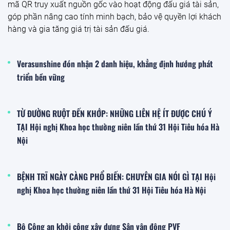
mã QR truy xuất nguồn gốc vào hoạt động đấu giá tài sản,
góp phần nâng cao tính minh bạch, bảo vệ quyền lợi khách
hàng và gia tăng giá trị tài sản đấu giá.
Verasunshine đón nhận 2 danh hiệu, khẳng định hướng phát
triển bền vững
TỪ ĐƯỜNG RUỘT ĐẾN KHỚP: NHỮNG LIÊN HỆ ÍT ĐƯỢC CHÚ Ý
TẠI Hội nghị Khoa học thường niên lần thứ 31 Hội Tiêu hóa Hà
Nội
BỆNH TRĨ NGÀY CÀNG PHỔ BIẾN: CHUYÊN GIA NÓI GÌ TẠI Hội
nghị Khoa học thường niên lần thứ 31 Hội Tiêu hóa Hà Nội
Bộ Công an khởi công xây dựng Sân vận động PVF