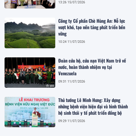
doanh nghiệp
13:26 15/07/2026
Công ty Cổ phần Chè Hùng An: Nỗ lực
vượt khó, tạo nền tảng phát triển bền
vững
10:24 11/07/2026
Đoàn cứu hộ, cứu nạn Việt Nam trở về
nước, hoàn thành nhiệm vụ tại
Venezuela
09:31 11/07/2026
Thủ tướng Lê Minh Hưng: Xây dựng
những bệnh viện hiện đại và hình thành
hệ sinh thái y tế phát triển đồng bộ
09:29 11/07/2026