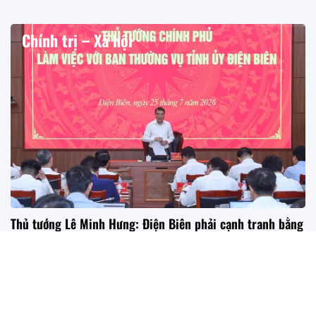
Chính trị – Xã hội
Thủ tướng Lê Minh Hưng: Điện Biên phải cạnh tranh bằng
năng lực điều hành, mạnh dạn đề xuất cơ chế để bứt phá
Sáng 25/7, Thủ tướng Chính phủ Lê Minh Hưng làm việc
với Ban Thường vụ Tỉnh ủy Điện Biên về việc thực hiện các
nhiệm vụ phát triển kinh tế-xã hội, bảo đảm mục tiêu tăng
trưởng 2 con số, giải ngân vốn đầu tư công, vận hành chính