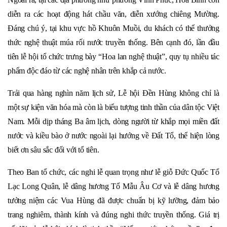
diễn ra các hoạt động hát chầu văn, diễn xướng chiêng Mường.
Đáng chú ý, tại khu vực hồ Khuôn Muồi, du khách có thể thưởng
thức nghệ thuật múa rối nước truyền thống. Bên cạnh đó, lần đầu
tiên lễ hội tổ chức trưng bày “Hoa lan nghệ thuật”, quy tụ nhiều tác
phẩm độc đáo từ các nghệ nhân trên khắp cả nước.
Trải qua hàng nghìn năm lịch sử, Lễ hội Đền Hùng không chỉ là
một sự kiện văn hóa mà còn là biểu tượng tinh thần của dân tộc Việt
Nam. Mỗi dịp tháng Ba âm lịch, dòng người từ khắp mọi miền đất
nước và kiều bào ở nước ngoài lại hướng về Đất Tổ, thể hiện lòng
biết ơn sâu sắc đối với tổ tiên.
Theo Ban tổ chức, các nghi lễ quan trọng như lễ giỗ Đức Quốc Tổ
Lạc Long Quân, lễ dâng hương Tổ Mẫu Âu Cơ và lễ dâng hương
tưởng niệm các Vua Hùng đã được chuẩn bị kỹ lưỡng, đảm bảo
trang nghiêm, thành kính và đúng nghi thức truyền thống. Giá trị