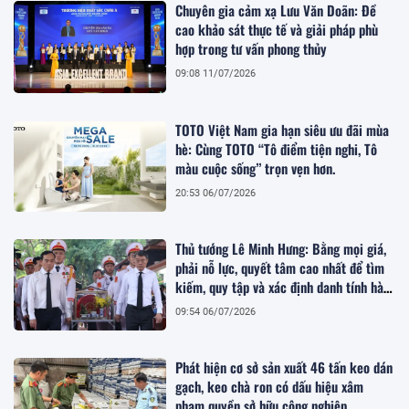
Chuyên gia cảm xạ Lưu Văn Doãn: Đề
cao khảo sát thực tế và giải pháp phù
hợp trong tư vấn phong thủy
09:08 11/07/2026
TOTO Việt Nam gia hạn siêu ưu đãi mùa
hè: Cùng TOTO “Tô điểm tiện nghi, Tô
màu cuộc sống” trọn vẹn hơn.
20:53 06/07/2026
Thủ tướng Lê Minh Hưng: Bằng mọi giá,
phải nỗ lực, quyết tâm cao nhất để tìm
kiếm, quy tập và xác định danh tính hài
cốt liệt sĩ
09:54 06/07/2026
Phát hiện cơ sở sản xuất 46 tấn keo dán
gạch, keo chà ron có dấu hiệu xâm
phạm quyền sở hữu công nghiệp