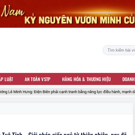
P LUẬT
AN TOÀN VSTP
HÀNG HÓA & THƯƠNG HIỆU
DOANH
ê Minh Hưng: Điện Biên phải cạnh tranh bằng năng lực điều hành, mạnh dạn đề 
Tuệ Tĩnh – Giải pháp giấc ngủ từ thiên nhiên, nay đã