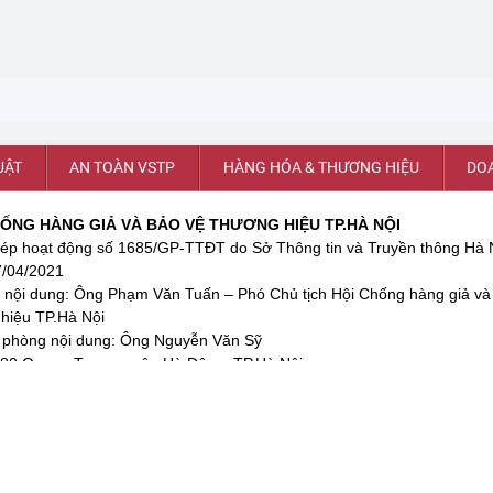
UẬT
AN TOÀN VSTP
HÀNG HÓA & THƯƠNG HIỆU
DO
HỐNG HÀNG GIẢ VÀ BẢO VỆ THƯƠNG HIỆU TP.HÀ NỘI
ép hoạt động số 1685/GP-TTĐT do Sở Thông tin và Truyền thông Hà 
7/04/2021
 nội dung: Ông Phạm Văn Tuấn – Phó Chủ tịch Hội Chống hàng giả và
hiệu TP.Hà Nội
 phòng nội dung: Ông Nguyễn Văn Sỹ
 80 Quang Trung, quận Hà Đông, TP.Hà Nội
: 0898.389.389 : Hỗ trợ quảng cáo: 03579.60.999
 chonghanggiavathitruong@gmail.com
@ Copyright 2023 – Chống hàng giả và Thị trường. All rights reserved.