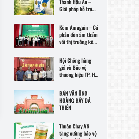
Thanh Hậu An –
Giải pháp hỗ trợ
chăm sóc hậu môn
– trực tràng từ
Kẽm Amagain – Cú
thảo dược thiên
phản đòn âm thầm
nhiên
với thị trường kẽm
đang tồn tại quá
nhiều “lỗ hổng”?
Hội Chống hàng
giả và Bảo vệ
thương hiệu TP. Hà
Nội kết nạp 3 hội
viên mới, tăng
BẢN VĂN ÔNG
cường sức mạnh
HOÀNG BẢY ĐÁ
liên kết vì môi
THIÊN
trường kinh doanh
lành mạnh
Thuần Chay.VN
tăng cường bảo vệ