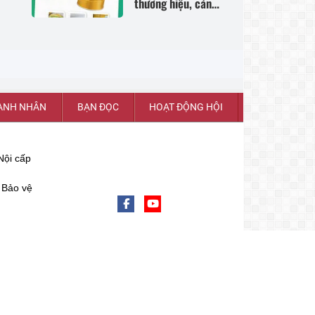
thương hiệu, cảnh
báo người tiêu
dùng trước nguy
cơ hàng giả
ANH NHÂN
BẠN ĐỌC
HOẠT ĐỘNG HỘI
Nội cấp
 Bảo vệ