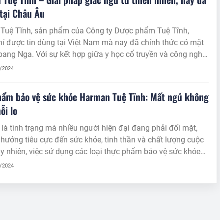
tại Châu Âu
Tuệ Tĩnh, sản phẩm của Công ty Dược phẩm Tuệ Tĩnh,
ỉ được tin dùng tại Việt Nam mà nay đã chính thức có mặt
 bang Nga. Với sự kết hợp giữa y học cổ truyền và công nghệ
, Harman Tuệ Tĩnh mang đến giải pháp an toàn, hiệu quả
0/2024
g ai gặp vấn đề về giấc ngủ và căng thẳng.
hẩm bảo vệ sức khỏe Harman Tuệ Tĩnh: Mất ngủ không
ỗi lo
là tình trạng mà nhiều người hiện đại đang phải đối mặt,
hưởng tiêu cực đến sức khỏe, tinh thần và chất lượng cuộc
y nhiên, việc sử dụng các loại thực phẩm bảo vệ sức khỏe
dược thiên nhiên đang dần trở thành xu hướng để khắc phục
0/2024
ày.