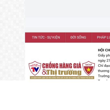
TIN TỨC - SỰ KIỆN
ĐỜI SỐNG
PHÁP L
HỘI C
Giấy ph
ngày 2
Chỉ đạo
thương 
Trưởng
Trụ sở:
Hotline
Email: