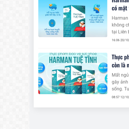
có mặt 
Harman 
không ch
tại Liên
hiện đại
16:06 20/1
cho nhữn
Thực p
còn là n
Mất ngủ 
gây ảnh 
sống. Tu
từ thảo 
08:57 12/1
vấn đề n