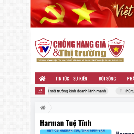
TIN TỨC - SỰ KIỆN
ĐỜI SỐNG
PHÁ
ờng sức mạnh liên kết vì môi trường kinh doanh lành mạnh
Thủ tướng L
Harman Tuệ Tĩnh
Harman 