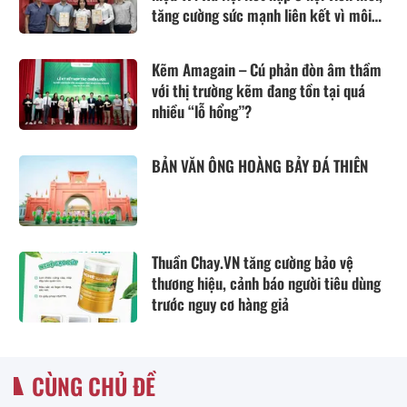
tăng cường sức mạnh liên kết vì môi
trường kinh doanh lành mạnh
Kẽm Amagain – Cú phản đòn âm thầm
với thị trường kẽm đang tồn tại quá
nhiều “lỗ hổng”?
BẢN VĂN ÔNG HOÀNG BẢY ĐÁ THIÊN
Thuần Chay.VN tăng cường bảo vệ
thương hiệu, cảnh báo người tiêu dùng
trước nguy cơ hàng giả
CÙNG CHỦ ĐỀ