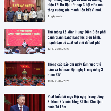
hiệu TP. Hà Nội kết nạp 3 hội viên mới,
tăng cường sức mạnh liên kết vì môi
trường kinh doanh lành mạnh
2 ngày trước
Thủ tướng Lê Minh Hưng: Điện Biên phải
cạnh tranh bằng năng lực điều hành,
mạnh dạn đề xuất cơ chế để bứt phá
13:40 25/07/2026
Thông cáo báo chí ngày làm việc thứ
năm và bế mạc Hội nghị Trung ương 3
khoá XIV
13:37 25/07/2026
Phát biểu bế mạc Hội nghị Trung ương
3, khóa XIV của Tổng Bí thư, Chủ tịch
nước Tô Lâm