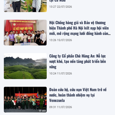
13:27 22/07/2026
Hội Chống hàng giả và Bảo vệ thương
hiệu Thành phố Hà Nội kết nạp hội viên
mới, mở rộng mạng lưới đồng hành cùng
doanh nghiệp
13:26 15/07/2026
Công ty Cổ phần Chè Hùng An: Nỗ lực
vượt khó, tạo nền tảng phát triển bền
vững
10:24 11/07/2026
Đoàn cứu hộ, cứu nạn Việt Nam trở về
nước, hoàn thành nhiệm vụ tại
Venezuela
09:31 11/07/2026