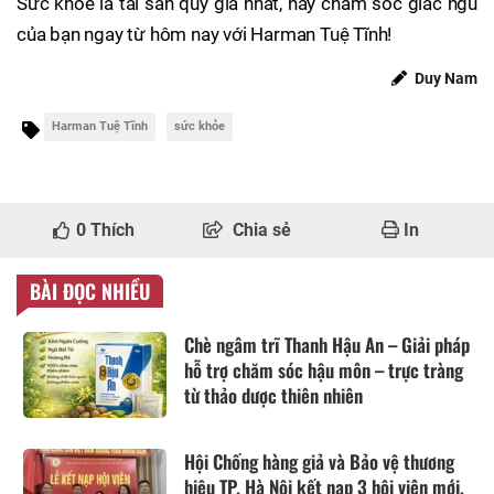
Sức khỏe là tài sản quý giá nhất, hãy chăm sóc giấc ngủ
của bạn ngay từ hôm nay với Harman Tuệ Tĩnh!
Duy Nam
Harman Tuệ Tĩnh
sức khỏe
0
Thích
Chia sẻ
In
BÀI ĐỌC NHIỀU
Chè ngâm trĩ Thanh Hậu An – Giải pháp
hỗ trợ chăm sóc hậu môn – trực tràng
từ thảo dược thiên nhiên
Hội Chống hàng giả và Bảo vệ thương
hiệu TP. Hà Nội kết nạp 3 hội viên mới,