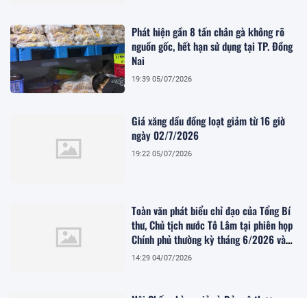
Phát hiện gần 8 tấn chân gà không rõ
nguồn gốc, hết hạn sử dụng tại TP. Đồng
Nai
19:39 05/07/2026
Giá xăng dầu đồng loạt giảm từ 16 giờ
ngày 02/7/2026
19:22 05/07/2026
Toàn văn phát biểu chỉ đạo của Tổng Bí
thư, Chủ tịch nước Tô Lâm tại phiên họp
Chính phủ thường kỳ tháng 6/2026 và
Hội nghị trực tuyến Chính phủ với các
14:29 04/07/2026
địa phương
Hội Chống hàng giả và Bảo vệ thương