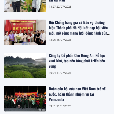
13:27 22/07/2026
Hội Chống hàng giả và Bảo vệ thương
hiệu Thành phố Hà Nội kết nạp hội viên
mới, mở rộng mạng lưới đồng hành cùng
doanh nghiệp
13:26 15/07/2026
Công ty Cổ phần Chè Hùng An: Nỗ lực
vượt khó, tạo nền tảng phát triển bền
vững
10:24 11/07/2026
Đoàn cứu hộ, cứu nạn Việt Nam trở về
nước, hoàn thành nhiệm vụ tại
Venezuela
09:31 11/07/2026