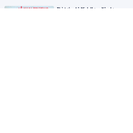
Thủ tướng Lê Minh Hưng: Xây dựng
những bệnh viện hiện đại và hình thành
hệ sinh thái y tế phát triển đồng bộ
09:29 11/07/2026
Chuyên gia cảm xạ Lưu Văn Doãn: Đề
cao khảo sát thực tế và giải pháp phù
hợp trong tư vấn phong thủy
09:08 11/07/2026
TOTO Việt Nam gia hạn siêu ưu đãi mùa
hè: Cùng TOTO “Tô điểm tiện nghi, Tô
màu cuộc sống” trọn vẹn hơn.
20:53 06/07/2026
Thủ tướng Lê Minh Hưng: Bằng mọi giá,
phải nỗ lực, quyết tâm cao nhất để tìm