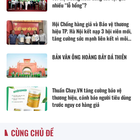
nhiều “lỗ hổng”?
Hội Chống hàng giả và Bảo vệ thương
hiệu TP. Hà Nội kết nạp 3 hội viên mới,
tăng cường sức mạnh liên kết vì môi
trường kinh doanh lành mạnh
BẢN VĂN ÔNG HOÀNG BẢY ĐÁ THIÊN
Thuần Chay.VN tăng cường bảo vệ
thương hiệu, cảnh báo người tiêu dùng
trước nguy cơ hàng giả
CÙNG CHỦ ĐỀ