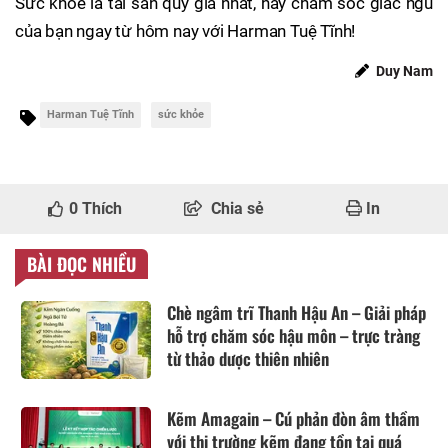
Sức khỏe là tài sản quý giá nhất, hãy chăm sóc giấc ngủ
của bạn ngay từ hôm nay với Harman Tuệ Tĩnh!
Duy Nam
Harman Tuệ Tĩnh
sức khỏe
0
Thích
Chia sẻ
In
BÀI ĐỌC NHIỀU
Chè ngâm trĩ Thanh Hậu An – Giải pháp
hỗ trợ chăm sóc hậu môn – trực tràng
từ thảo dược thiên nhiên
Kẽm Amagain – Cú phản đòn âm thầm
với thị trường kẽm đang tồn tại quá