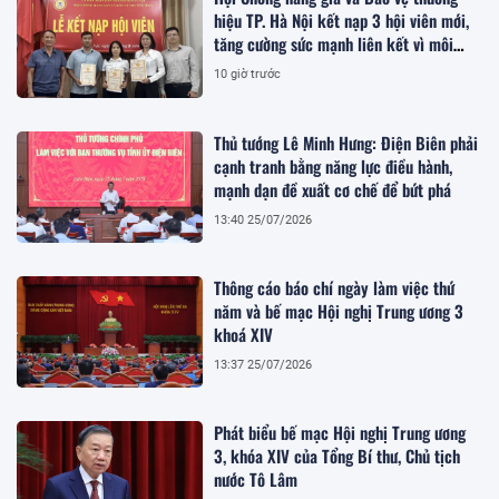
hiệu TP. Hà Nội kết nạp 3 hội viên mới,
tăng cường sức mạnh liên kết vì môi
trường kinh doanh lành mạnh
10 giờ trước
Thủ tướng Lê Minh Hưng: Điện Biên phải
cạnh tranh bằng năng lực điều hành,
mạnh dạn đề xuất cơ chế để bứt phá
13:40 25/07/2026
Thông cáo báo chí ngày làm việc thứ
năm và bế mạc Hội nghị Trung ương 3
khoá XIV
13:37 25/07/2026
Phát biểu bế mạc Hội nghị Trung ương
3, khóa XIV của Tổng Bí thư, Chủ tịch
nước Tô Lâm