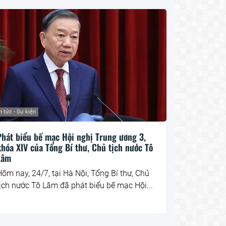
n tức - Sự kiện
Phát biểu bế mạc Hội nghị Trung ương 3,
khóa XIV của Tổng Bí thư, Chủ tịch nước Tô
Lâm
ôm nay, 24/7, tại Hà Nội, Tổng Bí thư, Chủ
ịch nước Tô Lâm đã phát biểu bế mạc Hội...