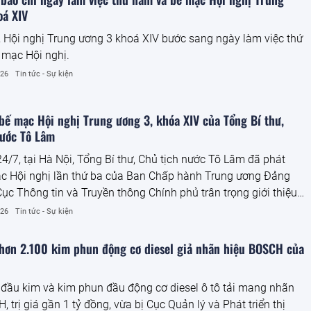
oá XIV
 Hội nghị Trung ương 3 khoá XIV bước sang ngày làm việc thứ
 mạc Hội nghị.
026
Tin tức - Sự kiện
bế mạc Hội nghị Trung ương 3, khóa XIV của Tổng Bí thư,
nước Tô Lâm
4/7, tại Hà Nội, Tổng Bí thư, Chủ tịch nước Tô Lâm đã phát
c Hội nghị lần thứ ba của Ban Chấp hành Trung ương Đảng
Cục Thông tin và Truyền thông Chính phủ trân trọng giới thiệu
ài phát biểu bế mạc của Tổng Bí thư, Chủ tịch nước Tô Lâm.
026
Tin tức - Sự kiện
 hơn 2.100 kim phun động cơ diesel giả nhãn hiệu BOSCH của
đầu kim và kim phun đầu động cơ diesel ô tô tải mang nhãn
 trị giá gần 1 tỷ đồng, vừa bị Cục Quản lý và Phát triển thị