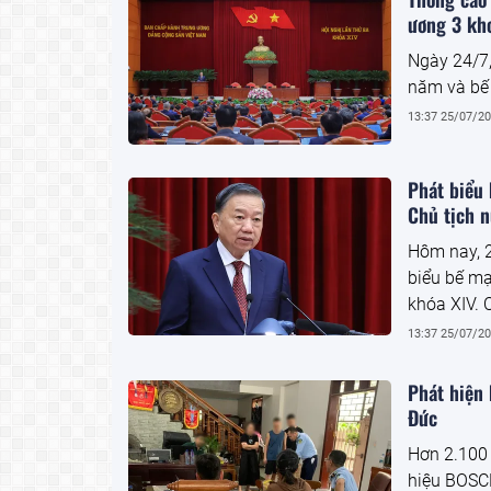
ương 3 kh
Ngày 24/7,
năm và bế
13:37 25/07/2
Phát biểu 
Chủ tịch 
Hôm nay, 2
biểu bế mạ
khóa XIV. 
toàn văn b
13:37 25/07/2
Phát hiện
Đức
Hơn 2.100 
hiệu BOSCH,