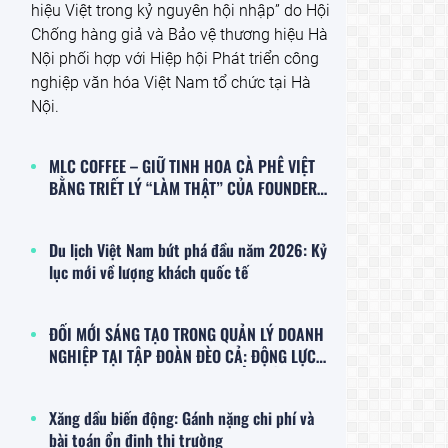
hiệu Việt trong kỷ nguyên hội nhập” do Hội
Chống hàng giả và Bảo vệ thương hiệu Hà
Nội phối hợp với Hiệp hội Phát triển công
nghiệp văn hóa Việt Nam tổ chức tại Hà
Nội.
MLC COFFEE – GIỮ TINH HOA CÀ PHÊ VIỆT
BẰNG TRIẾT LÝ “LÀM THẬT” CỦA FOUNDER
LAN BÙI
Du lịch Việt Nam bứt phá đầu năm 2026: Kỷ
lục mới về lượng khách quốc tế
ĐỔI MỚI SÁNG TẠO TRONG QUẢN LÝ DOANH
NGHIỆP TẠI TẬP ĐOÀN ĐÈO CẢ: ĐỘNG LỰC
NỘI SINH VÀ THÁCH THỨC THỂ CHẾ
Xăng dầu biến động: Gánh nặng chi phí và
bài toán ổn định thị trường