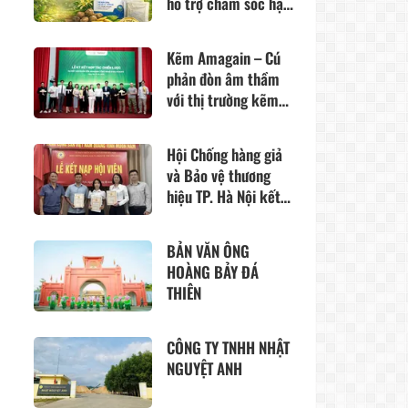
hỗ trợ chăm sóc hậu
môn – trực tràng từ
thảo dược thiên
Kẽm Amagain – Cú
nhiên
phản đòn âm thầm
với thị trường kẽm
đang tồn tại quá
nhiều “lỗ hổng”?
Hội Chống hàng giả
và Bảo vệ thương
hiệu TP. Hà Nội kết
nạp 3 hội viên mới,
tăng cường sức mạnh
BẢN VĂN ÔNG
liên kết vì môi
HOÀNG BẢY ĐÁ
trường kinh doanh
THIÊN
lành mạnh
CÔNG TY TNHH NHẬT
NGUYỆT ANH