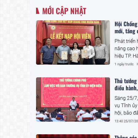
MỚI CẬP NHẬT
Hội Chống 
mới, tăng 
Phát triển
nâng cao h
hiệu TP. H
phòng, chố
1 ngày trước
Thủ tướng
điều hành,
Sáng 25/7
vụ Tỉnh ủy
hội, bảo đ
vận hành c
13:40 25/07/2
57-NQ/TW c
Đảng, hệ t
Thông cáo 