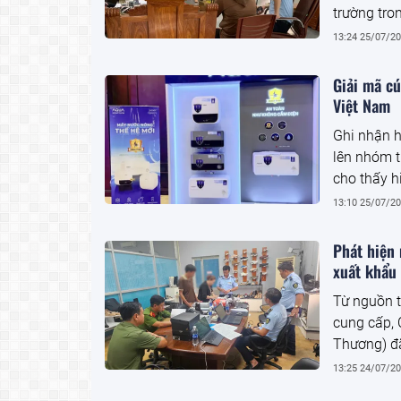
trường tro
chú ý, tro
13:24 25/07/2
trị gia tăn
của đại di
Giải mã c
giả mạo n
Việt Nam
Ghi nhận h
lên nhóm 
cho thấy h
Việt Nam. 
13:10 25/07/2
dụng.
Phát hiện 
xuất khẩu 
Từ nguồn t
cung cấp, 
Thương) đã
mang dấu h
13:25 24/07/2
khẩu vào M