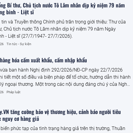
ên biên giới về xâm phạm quyền sở hữu trí tuệ được phát hiện
ổng Bí thư, Chủ tịch nước Tô Lâm nhân dịp kỷ niệm 79 năm
ng năm gần đây.
g binh - Liệt sĩ
tin và Truyền thông Chính phủ trân trọng giới thiệu: Thư của
ư, Chủ tịch nước Tô Lâm nhân dịp kỷ niệm 79 năm Ngày
h - Liệt sĩ (27/7/1947- 27/7/2026).
026
Tin tức - Sự kiện
hàng hóa cấm xuất khẩu, cấm nhập khẩu
 vừa ban hành Nghị định 292/2026/NĐ-CP ngày 22/7/2026
hi tiết một số điều và biện pháp để tổ chức, hướng dẫn thi hành
lý ngoại thương. Một trong các nội dung đáng chú ý của Nghị
y định về hàng hóa cấm xuất khẩu, cấm nhập khẩu.
026
Pháp luật
.VN tăng cường bảo vệ thương hiệu, cảnh báo người tiêu
c nguy cơ hàng giả
 biến phức tạp của tình trạng hàng giả trên thị trường, Thuần