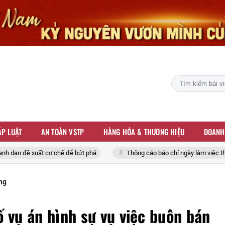
P LUẬT
AN TOÀN VSTP
HÀNG HÓA & THƯƠNG HIỆU
DOANH
 để bứt phá
Thông cáo báo chí ngày làm việc thứ năm và bế mạc Hội 
ờng
ố vụ án hình sự vụ việc buôn bán