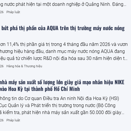
ng nước phát hiện tại một doanh nghiệp ở Quảng Ninh. Đáng
ng khi trên sản phẩm thể hiện nhãn hiệu BOSCH thì hóa đơn giá
026
Pháp luật
g lại ghi tên hàng hóa là "Bloss" và "Boss". Kết quả xác minh
ện chủ sở hữu nhãn hiệu xác định toàn bộ lô hàng là hàng hóa
ú bứt phá thị phần của AQUA trên thị trường máy nước nóng
hãn hiệu BOSCH đang được bảo hộ tại Việt Nam.
ơn 11,4% thị phần giá trị trong 4 tháng đầu năm 2026 và vươn
thương hiệu hàng đầu, danh mục máy nước nóng AQUA đang
iệu quả từ chiến lược R&D nội địa hóa sau 30 năm hiện diện tại
Đây là một case study đáng phân tích trong ngành điện gia
026
Hàng hóa & Thương hiệu
nhà máy sản xuất số lượng lớn giày giả mạo nhãn hiệu NIKE
vào Hoa Kỳ tại thành phố Hồ Chí Minh
hông tin do Cơ quan Điều tra An ninh Nội địa Hoa Kỳ (HSI)
Cục Quản lý và Phát triển thị trường trong nước (Bộ Công
 kiểm tra, phát hiện nhà máy sản xuất gần 50.000 đôi giày
iệu giả mạo các nhãn hiệu Nike, Nike Air và Air Jordan xuất
026
Pháp luật
ỹ. Đây là vụ việc vi phạm quy mô lớn, tính chất phức tạp và có