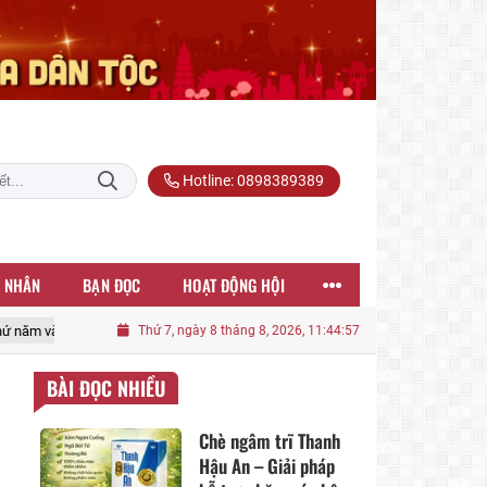
Hotline: 0898389389
 NHÂN
BẠN ĐỌC
HOẠT ĐỘNG HỘI
nghị Trung ương 3 khoá XIV
Thứ 7, ngày 8 tháng 8, 2026, 11:44:59
Phát biểu bế mạc Hội nghị Trung ương 3, 
BÀI ĐỌC NHIỀU
Chè ngâm trĩ Thanh
Hậu An – Giải pháp