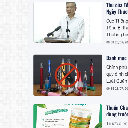
yếu tố xuy
Thư của T
trong nhữ
Ngày Thươn
Cục Thông 
Tổng Bí th
Thương bin
09:38 23/07/2
Danh mục 
Chính phủ
quy định c
Luật Quản 
định là qu
09:35 23/07/2
Thuần Chay
dùng trướ
Trước diễn