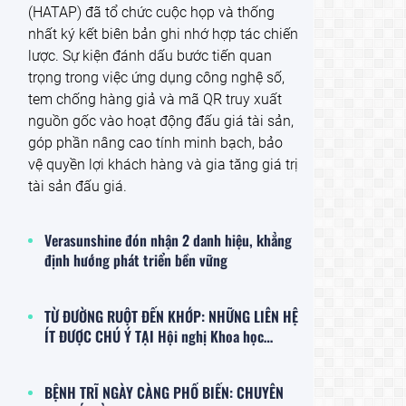
(HATAP) đã tổ chức cuộc họp và thống
nhất ký kết biên bản ghi nhớ hợp tác chiến
lược. Sự kiện đánh dấu bước tiến quan
trọng trong việc ứng dụng công nghệ số,
tem chống hàng giả và mã QR truy xuất
nguồn gốc vào hoạt động đấu giá tài sản,
góp phần nâng cao tính minh bạch, bảo
vệ quyền lợi khách hàng và gia tăng giá trị
tài sản đấu giá.
Verasunshine đón nhận 2 danh hiệu, khẳng
định hướng phát triển bền vững
TỪ ĐƯỜNG RUỘT ĐẾN KHỚP: NHỮNG LIÊN HỆ
ÍT ĐƯỢC CHÚ Ý TẠI Hội nghị Khoa học
thường niên lần thứ 31 Hội Tiêu hóa Hà Nội
BỆNH TRĨ NGÀY CÀNG PHỔ BIẾN: CHUYÊN