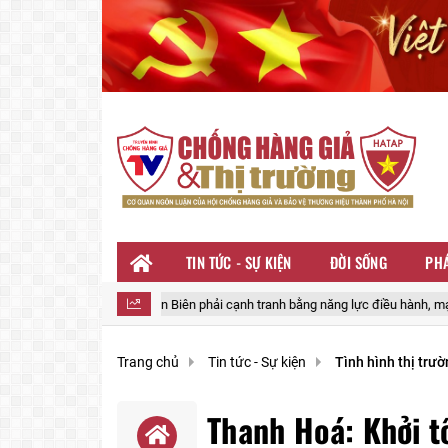
TIN TỨC - SỰ KIỆN
ĐỜI SỐNG
PHÁ
 Điện Biên phải cạnh tranh bằng năng lực điều hành, mạnh dạn đề xuất cơ chế
Trang chủ
Tin tức - Sự kiện
Tình hình thị trư
Thanh Hoá: Khởi t