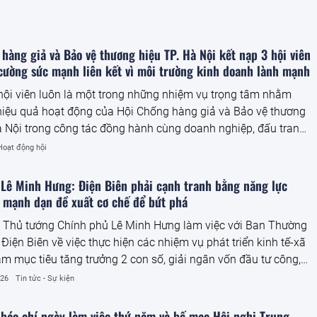
hàng giả và Bảo vệ thương hiệu TP. Hà Nội kết nạp 3 hội viên
cường sức mạnh liên kết vì môi trường kinh doanh lành mạnh
 hội viên luôn là một trong những nhiệm vụ trọng tâm nhằm
iệu quả hoạt động của Hội Chống hàng giả và Bảo vệ thương
à Nội trong công tác đồng hành cùng doanh nghiệp, đấu tranh
ng hàng giả, hàng nhái và bảo vệ quyền sở hữu trí tuệ.
Hoạt động hội
 Lê Minh Hưng: Điện Biên phải cạnh tranh bằng năng lực
 mạnh dạn đề xuất cơ chế để bứt phá
, Thủ tướng Chính phủ Lê Minh Hưng làm việc với Ban Thường
 Điện Biên về việc thực hiện các nhiệm vụ phát triển kinh tế-xã
ảm mục tiêu tăng trưởng 2 con số, giải ngân vốn đầu tư công,
hính quyền địa phương 2 cấp, triển khai thực hiện Nghị quyết
026
Tin tức - Sự kiện
ủa Bộ Chính trị, bảo đảm quốc phòng, an ninh, xây dựng
hống chính trị và tháo gỡ khó khăn, vướng mắc của tỉnh.
báo chí ngày làm việc thứ năm và bế mạc Hội nghị Trung