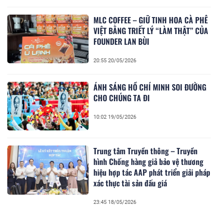
MLC COFFEE – GIỮ TINH HOA CÀ PHÊ
VIỆT BẰNG TRIẾT LÝ “LÀM THẬT” CỦA
FOUNDER LAN BÙI
20:55 20/05/2026
ÁNH SÁNG HỒ CHÍ MINH SOI ĐƯỜNG
CHO CHÚNG TA ĐI
10:02 19/05/2026
Trung tâm Truyền thông – Truyền
hình Chống hàng giả bảo vệ thương
hiệu hợp tác AAP phát triển giải pháp
xác thực tài sản đấu giá
23:45 18/05/2026