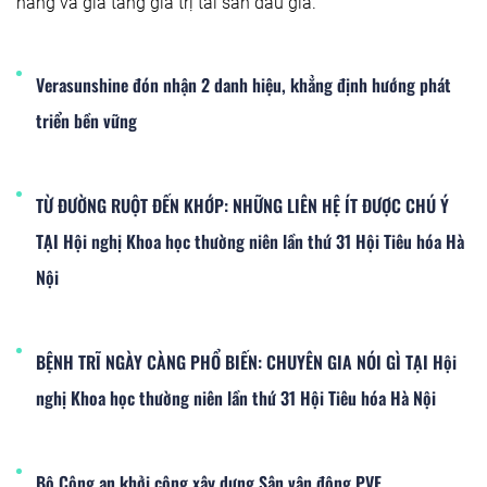
hàng và gia tăng giá trị tài sản đấu giá.
Verasunshine đón nhận 2 danh hiệu, khẳng định hướng phát
triển bền vững
TỪ ĐƯỜNG RUỘT ĐẾN KHỚP: NHỮNG LIÊN HỆ ÍT ĐƯỢC CHÚ Ý
TẠI Hội nghị Khoa học thường niên lần thứ 31 Hội Tiêu hóa Hà
Nội
BỆNH TRĨ NGÀY CÀNG PHỔ BIẾN: CHUYÊN GIA NÓI GÌ TẠI Hội
nghị Khoa học thường niên lần thứ 31 Hội Tiêu hóa Hà Nội
Bộ Công an khởi công xây dựng Sân vận động PVF