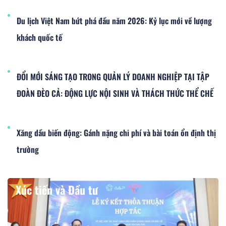
Du lịch Việt Nam bứt phá đầu năm 2026: Kỷ lục mới về lượng
khách quốc tế
ĐỔI MỚI SÁNG TẠO TRONG QUẢN LÝ DOANH NGHIỆP TẠI TẬP
ĐOÀN ĐÈO CẢ: ĐỘNG LỰC NỘI SINH VÀ THÁCH THỨC THỂ CHẾ
Xăng dầu biến động: Gánh nặng chi phí và bài toán ổn định thị
trường
Xúc tiến và Đầu tư