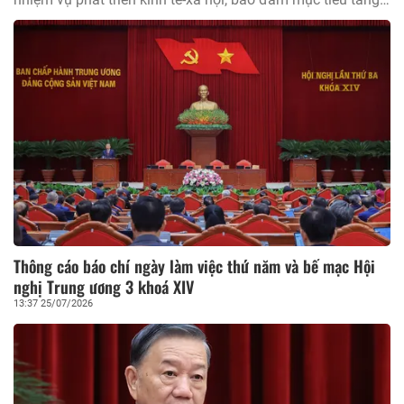
trưởng 2 con số, giải ngân vốn đầu tư công, vận hành
chính quyền địa phương 2 cấp, triển khai thực hiện Nghị
quyết 57-NQ/TW của Bộ Chính trị, bảo đảm quốc phòng, an
ninh, xây dựng Đảng, hệ thống chính trị và tháo gỡ khó
khăn, vướng mắc của tỉnh.
Thông cáo báo chí ngày làm việc thứ năm và bế mạc Hội
nghị Trung ương 3 khoá XIV
13:37 25/07/2026