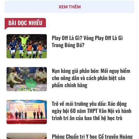
XEM THÊM
BÀI ĐỌC NHIỀU
Play Off Là Gì? Vòng Play Off Là Gì
Trong Bóng Đá?
Nạn hàng giả phân bón: Mối nguy hiểm
cho nông dân và cách phân biệt sản
phẩm chính hãng
Trở về mái trường yêu dấu: Xúc động
ngày hội 60 năm THPT Vân Nội và hành
trình tri ân của bao thế hệ học trò
Phòng Chuẩn trị Y học Cổ truyền Hoàng