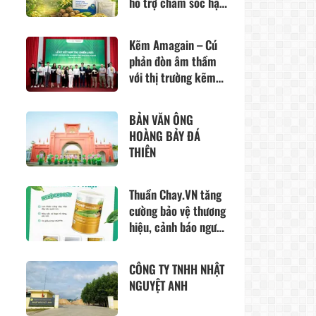
hỗ trợ chăm sóc hậu
môn – trực tràng từ
thảo dược thiên
Kẽm Amagain – Cú
nhiên
phản đòn âm thầm
với thị trường kẽm
đang tồn tại quá
nhiều “lỗ hổng”?
BẢN VĂN ÔNG
HOÀNG BẢY ĐÁ
THIÊN
Thuần Chay.VN tăng
cường bảo vệ thương
hiệu, cảnh báo người
tiêu dùng trước nguy
cơ hàng giả
CÔNG TY TNHH NHẬT
NGUYỆT ANH