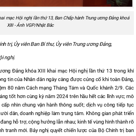
hai mạc Hội nghị lần thứ 13, Ban Chấp hành Trung ương Đảng khoá
XIII - Ảnh VGP/Nhật Bắc
h trị, Ủy viên Ban Bí thư, Ủy viên
Trung ương
Đảng,
i nghị.
ơng Đảng khóa XIII khai mạc Hội nghị lần thứ 13 trong khí
ng tin của Nhân dân ngày càng được củng cố khi toàn Đảng,
 niệm 80 năm Cách mạng Tháng Tám và Quốc khánh 2/9. Các
 tháng tốt hơn cùng kỳ năm 2024 trên hầu hết các lĩnh vực; mô
 cấp nhìn chung vận hành thông suốt; dịch vụ công tiếp tục
gười dân, doanh nghiệp làm trung tâm. Không gian phát triển
đang hỗ trợ, cộng hưởng lẫn nhau; kinh tế vùng hình thành rõ
nh tranh mới. Bảy nghị quyết chiến lược của Bộ Chính trị ban