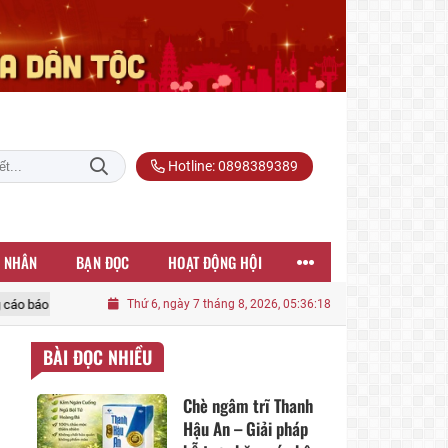
Hotline: 0898389389
 NHÂN
BẠN ĐỌC
HOẠT ĐỘNG HỘI
m việc thứ năm và bế mạc Hội nghị Trung ương 3 khoá XIV
Thứ 6, ngày 7 tháng 8, 2026, 05:36:20
Phát biểu b
BÀI ĐỌC NHIỀU
Chè ngâm trĩ Thanh
Hậu An – Giải pháp