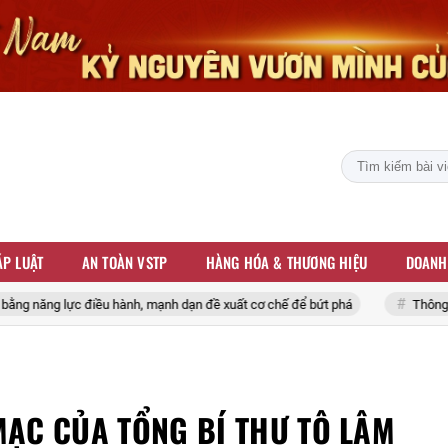
P LUẬT
AN TOÀN VSTP
HÀNG HÓA & THƯƠNG HIỆU
DOANH
hành, mạnh dạn đề xuất cơ chế để bứt phá
Thông cáo báo chí ngày là
MẠC CỦA TỔNG BÍ THƯ TÔ LÂM