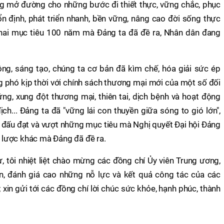
g mở đường cho những bước đi thiết thực, vững chắc, phục
ổn định, phát triển nhanh, bền vững, nâng cao đời sống thực
hai mục tiêu 100 năm mà Đảng ta đã đề ra, Nhân dân đang
động, sáng tạo, chúng ta cơ bản đã kìm chế, hóa giải sức ép
ng phó kịp thời với chính sách thương mại mới của một số đối
ứng, xung đột thương mại, thiên tai, dịch bệnh và hoạt động
ch... Đảng ta đã "vững lái con thuyền giữa sóng to gió lớn",
ấn đấu đạt và vượt những mục tiêu mà Nghị quyết Đại hội Đảng
n lược khác mà Đảng đã đề ra.
ư, tôi nhiệt liệt chào mừng các đồng chí Ủy viên Trung ương,
ận, đánh giá cao những nỗ lực và kết quả công tác của các
 xin gửi tới các đồng chí lời chúc sức khỏe, hạnh phúc, thành