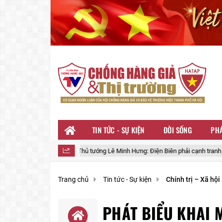
TIN TỨC - SỰ KIỆN
ĐỜI SỐNG
PHÁ
Thủ tướng Lê Minh Hưng: Điện Biên phải cạnh tranh bằng năng lực điều 
Trang chủ
Tin tức - Sự kiện
Chính trị – Xã hội
PHÁT BIỂU KHAI 