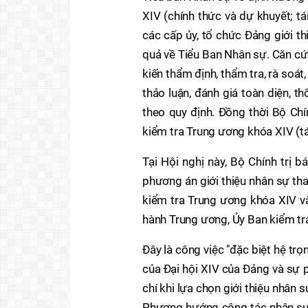
XIV (chính thức và dự khuyết; t
các cấp ủy, tổ chức Đảng giới t
quả về Tiểu Ban Nhân sự. Căn cứ 
kiến thẩm định, thẩm tra, rà soát
thảo luận, đánh giá toàn diện, t
theo quy định. Đồng thời Bộ Chín
kiểm tra Trung ương khóa XIV (tá
Tại Hội nghị này, Bộ Chính trị b
phương án giới thiệu nhân sự th
kiểm tra Trung ương khóa XIV và
hành Trung ương, Ủy Ban kiểm tr
Đây là công việc "đặc biệt hệ trọ
của Đại hội XIV của Đảng và sự p
chí khi lựa chọn giới thiệu nhân 
Phương hướng công tác nhân sự Đ