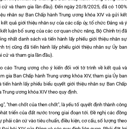
ái cử và tham gia lần đầu). Đến ngày 20/8/2025, đã có 100%
hiệu nhân sự Ban Chấp hành Trung ương khóa XIV và gửi kết
kết quả giới thiệu nhân sự của các cấp ủy, tổ chức Đảng và ý
, kết luận bổ sung của các cơ quan chức năng, Bộ Chính trị đã
hống nhất danh sách và tiến hành lấy phiếu giới thiệu nhân sự
h trị cũng đã tiến hành lấy phiếu giới thiệu nhân sự Ủy ban
i cử và tham gia lần đầu).
áo cáo Trung ương cho ý kiến đối với tờ trình về kết quả và
am gia Ban Chấp hành Trung ương khóa XIV, tham gia Ủy ban
 tiến hành lấy phiếu biểu quyết giới thiệu nhân sự Ban Chấp
a Trung ương khóa XIV theo quy định.
ng", "then chốt của then chốt", là yếu tố quyết định thành công
hát triển của đất nước trong giai đoạn tới. Đề nghị các đồng
sự phải căn cứ vào tiêu chuẩn, điều kiện, cơ cấu, số lượng theo
ại hội XIV của Đảng và các quy định liên quan. Phải đặt lợi