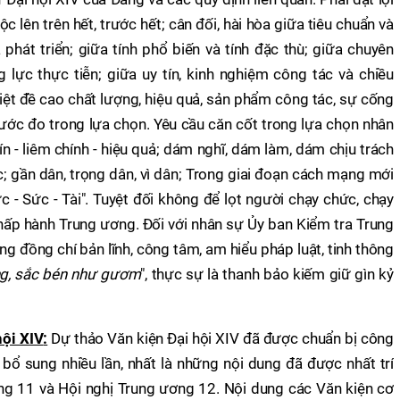
ộc lên trên hết, trước hết; cân đối, hài hòa giữa tiêu chuẩn và
 phát triển; giữa tính phổ biến và tính đặc thù; giữa chuyên
lực thực tiễn; giữa uy tín, kinh nghiệm công tác và chiều
iệt đề cao chất lượng, hiệu quả, sản phẩm công tác, sự cống
hước đo trong lựa chọn. Yêu cầu căn cốt trong lựa chọn nhân
tín - liêm chính - hiệu quả; dám nghĩ, dám làm, dám chịu trách
ộc; gần dân, trọng dân, vì dân; Trong giai đoạn cách mạng mới
ức - Sức - Tài". Tuyệt đối không để lọt người chạy chức, chạy
Chấp hành Trung ương. Đối với nhân sự Ủy ban Kiểm tra Trung
ng đồng chí bản lĩnh, công tâm, am hiểu pháp luật, tinh thông
g, sắc bén như gươm
", thực sự là thanh bảo kiếm giữ gìn kỷ
hội XIV
:
Dự thảo Văn kiện Đại hội XIV đã được chuẩn bị công
ý, bổ sung nhiều lần, nhất là những nội dung đã được nhất trí
ng 11 và Hội nghị Trung ương 12. Nội dung các Văn kiện cơ