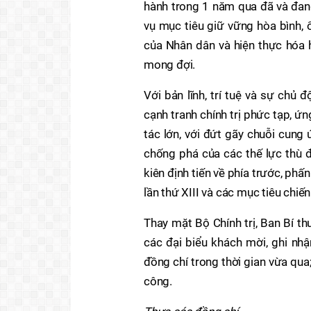
hành trong 1 năm qua đã và đan
vụ mục tiêu giữ vững hòa bình, 
của Nhân dân và hiện thực hóa 
mong đợi.
Với bản lĩnh, trí tuệ và sự chủ 
cạnh tranh chính trị phức tạp, ứ
tác lớn, với đứt gãy chuỗi cung 
chống phá của các thế lực thù đị
kiên định tiến về phía trước, ph
lần thứ XIII và các mục tiêu chiế
Thay mặt Bộ Chính trị, Ban Bí th
các đại biểu khách mời, ghi nh
đồng chí trong thời gian vừa qua;
công.