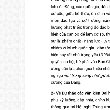
ích của Đảng, của quốc gia, dân t
cơ cấu; giữa kế thừa, ổn định và
môn đào tạo và sở trường, năng 
hướng phát triển; trong đó đặc b
hiến của cán bộ để làm cơ sở, t
sự là: phẩm chất - năng lực - uy 
nhiệm vì lợi ích quốc gia - dân t
hiện nay rất chú trọng yếu tố "Đ
quyền, cơ hội, bè phái vào Ban 
ương cần lựa chọn giới thiệu nhữ
nghiệp vụ, "
trong sáng như gươn
cương của Đảng.
2-
V
ề
D
ự thảo các văn kiện Đại 
phu, kỹ lưỡng, cập nhật, chỉnh l
thông qua tại Hội nghị Trung ươ