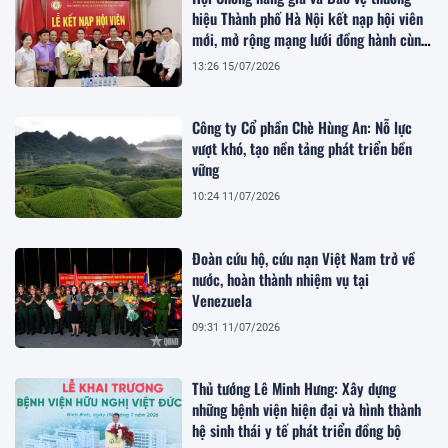
hiệu Thành phố Hà Nội kết nạp hội viên
mới, mở rộng mạng lưới đồng hành cùng
doanh nghiệp
13:26 15/07/2026
Công ty Cổ phần Chè Hùng An: Nỗ lực
vượt khó, tạo nền tảng phát triển bền
vững
10:24 11/07/2026
Đoàn cứu hộ, cứu nạn Việt Nam trở về
nước, hoàn thành nhiệm vụ tại
Venezuela
09:31 11/07/2026
Thủ tướng Lê Minh Hưng: Xây dựng
những bệnh viện hiện đại và hình thành
hệ sinh thái y tế phát triển đồng bộ