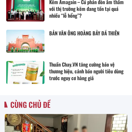
Kẽm Amagain – Cú phản đòn âm thầm
với thị trường kẽm đang tồn tại quá
nhiều “lỗ hổng”?
BẢN VĂN ÔNG HOÀNG BẢY ĐÁ THIÊN
Thuần Chay.VN tăng cường bảo vệ
thương hiệu, cảnh báo người tiêu dùng
trước nguy cơ hàng giả
CÙNG CHỦ ĐỀ