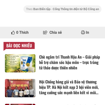
Theo
Ban Biên tập
-
Cổng Thông tin điện tử Bộ Công an
0
Thích
Chia sẻ
In
BÀI ĐỌC NHIỀU
Chè ngâm trĩ Thanh Hậu An – Giải pháp
hỗ trợ chăm sóc hậu môn – trực tràng
từ thảo dược thiên nhiên
Hội Chống hàng giả và Bảo vệ thương
hiệu TP. Hà Nội kết nạp 3 hội viên mới,
tăng cường sức mạnh liên kết vì môi
trường kinh doanh lành mạnh