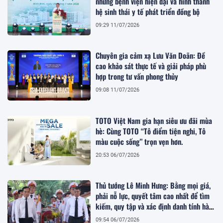
những bệnh viện hiện đại và hình thành
hệ sinh thái y tế phát triển đồng bộ
09:29 11/07/2026
Chuyên gia cảm xạ Lưu Văn Doãn: Đề
cao khảo sát thực tế và giải pháp phù
hợp trong tư vấn phong thủy
09:08 11/07/2026
TOTO Việt Nam gia hạn siêu ưu đãi mùa
hè: Cùng TOTO “Tô điểm tiện nghi, Tô
màu cuộc sống” trọn vẹn hơn.
20:53 06/07/2026
Thủ tướng Lê Minh Hưng: Bằng mọi giá,
phải nỗ lực, quyết tâm cao nhất để tìm
kiếm, quy tập và xác định danh tính hài
cốt liệt sĩ
09:54 06/07/2026