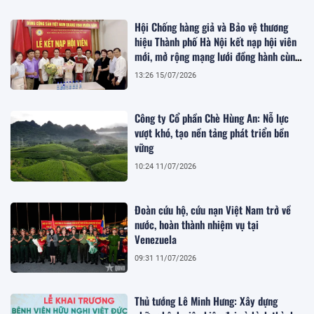
Hội Chống hàng giả và Bảo vệ thương
hiệu Thành phố Hà Nội kết nạp hội viên
mới, mở rộng mạng lưới đồng hành cùng
doanh nghiệp
13:26 15/07/2026
Công ty Cổ phần Chè Hùng An: Nỗ lực
vượt khó, tạo nền tảng phát triển bền
vững
10:24 11/07/2026
Đoàn cứu hộ, cứu nạn Việt Nam trở về
nước, hoàn thành nhiệm vụ tại
Venezuela
09:31 11/07/2026
Thủ tướng Lê Minh Hưng: Xây dựng