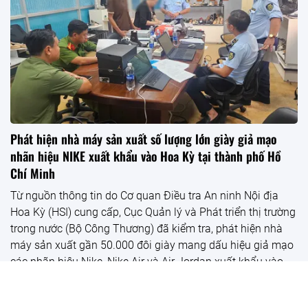
Phát hiện nhà máy sản xuất số lượng lớn giày giả mạo
nhãn hiệu NIKE xuất khẩu vào Hoa Kỳ tại thành phố Hồ
Chí Minh
Từ nguồn thông tin do Cơ quan Điều tra An ninh Nội địa
Hoa Kỳ (HSI) cung cấp, Cục Quản lý và Phát triển thị trường
trong nước (Bộ Công Thương) đã kiểm tra, phát hiện nhà
máy sản xuất gần 50.000 đôi giày mang dấu hiệu giả mạo
các nhãn hiệu Nike, Nike Air và Air Jordan xuất khẩu vào
Mỹ. Đây là vụ việc vi phạm quy mô lớn, tính chất phức tạp
và có yếu tố xuyên biên giới về xâm phạm quyền sở hữu trí